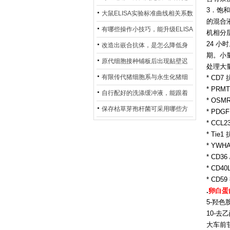
3．饱和
异？
否存在杂菌污染？
大鼠ELISA实验标准曲线相关系数
的混合
偏低，可从哪些维度开展问题排
有哪些操作小技巧，能升级ELISA
机相分层
查？
24 小
的LOD与LOQ性能？
改造出嵌合抗体，是怎么降低身
期。小
体生成抗鼠抗体（HAMA）的？
原代细胞接种铺板后出现贴壁迟
处理大
缓、悬浮细胞数量偏多的现象的
有限传代猪细胞系与永生化猪细
* CD7
* PRM
主要诱因
胞系，二者在增殖存活周期上有
自行配好的洗涤缓冲液，能跟着
* OSMR
什么区别？
试剂盒原装干粉放一处储存吗？
保存枯草芽孢杆菌可采用哪些方
* PDG
* CCL
法？
* Tie
* YWH
* CD3
* CD4
* CD5
.
卵白蛋
5-羟色胺
10-去乙
大车前苷