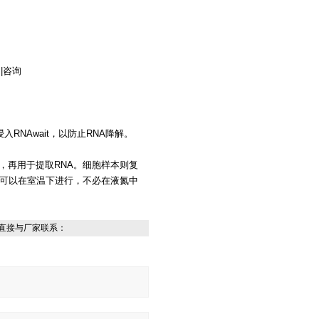
购|咨询
RNAwait，以防止RNA降解。
块，再用于提取RNA。细胞样本则复
浆）可以在室温下进行，不必在液氮中
直接与厂家联系：