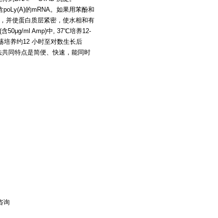
oLy(A)的mRNA。如果用苯酚和
消泡，并使蛋白质层紧密，使水相和有
/ml Amp)中, 37℃培养12-
℃振荡培养约12 小时至对数生长后
法共同特点是简便、快速，能同时
|咨询