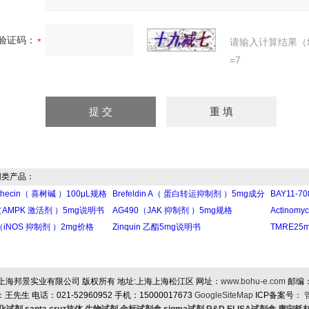
验证码：
请输入计算结果（
=7
类产品：
othecin（ 喜树碱 ）100μL规格
Brefeldin A（ 蛋白转运抑制剂 ）5mg成分
BAY11-7
（AMPK 激活剂 ）5mg说明书
AG490（JAK 抑制剂 ）5mg规格
Actino
（iNOS 抑制剂 ）2mg价格
Zinquin 乙酯5mg说明书
TMRE25
上海邦景实业有限公司 版权所有 地址:上海上海松江区 网址：
www.bohu-e.com
邮编
王先生 电话：021-52960952 手机：15000017673
GoogleSiteMap
ICP备案号：