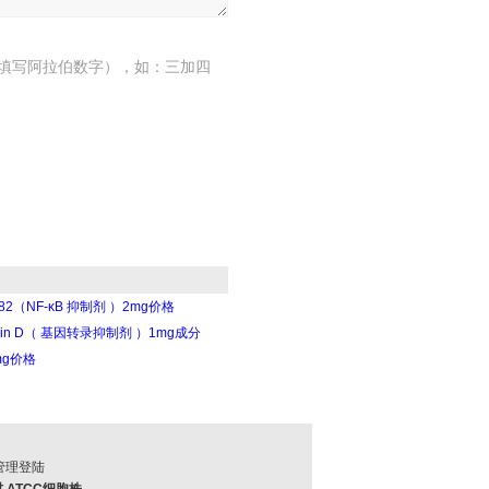
填写阿拉伯数字），如：三加四
082（NF-κB 抑制剂 ）2mg价格
mycin D（ 基因转录抑制剂 ）1mg成分
mg价格
：
管理登陆