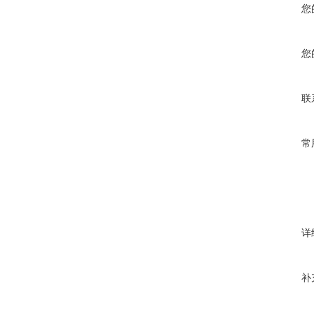
您
您
联
常
详
补