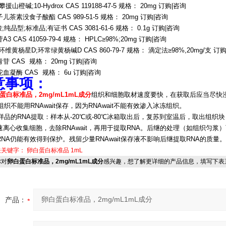
攀援山橙碱;10-Hydrox CAS 119188-47-5 规格： 20mg 订购|咨询
儿茶素没食子酸酯 CAS 989-51-5 规格： 20mg 订购|咨询
;纯品型;标准品;有证书 CAS 3081-61-6 规格： 0.1g 订购|咨询
3 CAS 41059-79-4 规格： HPLC≥98%;20mg 订购|咨询
环维黄杨星D;环常绿黄杨碱D CAS 860-79-7 规格： 滴定法≥98%,20mg/支 订
苷 CAS 规格： 20mg 订购|咨询
血凝酶 CAS 规格： 6u 订购|咨询
意事项：
蛋白标准品，2mg/mL1mL成分
组织和细胞取材速度要快，在获取后应当尽快浸入
冻组织不能用RNAwait保存，因为RNAwait不能有效渗入冰冻组织。
存样品的RNA提取：样本从-20℃或-80℃冰箱取出后，复苏到室温后，取出组织
速离心收集细胞，去除RNAwait，再用于提取RNA。后继的处理（如组织匀
NA仍能有效得到保护。残留少量RNAwait保存液不影响后继提取RNA的质量。
关关键字：
卵白蛋白标准品
1mL
对
卵白蛋白标准品，2mg/mL1mL成分
感兴趣，想了解更详细的产品信息，填写下表
产品：