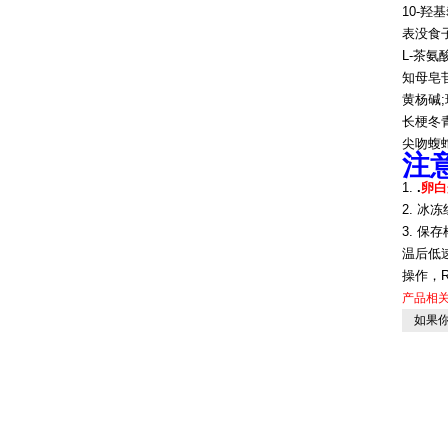
10-羟基
表没食子
L-茶氨酸
知母皂苷A
黄杨碱;
长梗冬青
尖吻蝮蛇
注
1.
.
卵白
2. 冰
3. 保
温后低
操作，R
产品相
如果你