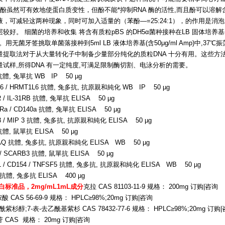
酚虽然可有效地使蛋白质变性，但酚不能*抑制RNA 酶的活性,而且酚可以溶解含p
液，可减轻这两种现象，同时可加入适量的（苯酚—=25:24:1），的作用是
较好。 细菌的培养和收集 将含有质粒pBS 的DH5α菌种接种在LB 固体培养基(含50μg
时。用无菌牙签挑取单菌落接种到5ml LB 液体培养基(含50μg/ml Amp)中,37
量提取法对于从大量转化子中制备少量部分纯化的质粒DNA 十分有用。这些方
量试样,所得DNA 有一定纯度,可满足限制酶切割、电泳分析的需要。
 抗體, 兔單抗 WB IP 50 µg
T6 / HRMT1L6 抗體, 兔多抗, 抗原親和純化 WB IP 50 µg
 / IL-31RB 抗體, 兔單抗 ELISA 50 µg
FRa / CD140a 抗體, 兔單抗 ELISA 50 µg
23 / MIP 3 抗體, 兔多抗, 抗原親和純化 ELISA 50 µg
1 抗體, 鼠單抗 ELISA 50 µg
AQ 抗體, 兔多抗, 抗原親和純化 ELISA WB 50 µg
6 / SCARB3 抗體, 鼠單抗 ELISA 50 µg
0L / CD154 / TNFSF5 抗體, 兔多抗, 抗原親和純化 ELISA WB 50 µg
9 抗體, 兔多抗 ELISA 400 µg
白标准品，2mg/mL1mL成分
克拉 CAS 81103-11-9 规格： 200mg 订购|咨询
酸 CAS 56-69-9 规格： HPLC≥98%;20mg 订购|咨询
酰紫杉醇;7-表-去乙酰基紫杉 CAS 78432-77-6 规格： HPLC≥98%;20mg 订购
 CAS 规格： 20mg 订购|咨询