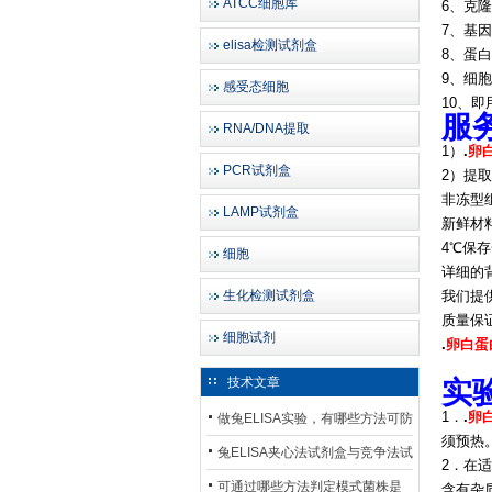
ATCC细胞库
6、克
7、基
elisa检测试剂盒
8、蛋
9、细
感受态细胞
10、
服
RNA/DNA提取
1）
.
卵白
PCR试剂盒
2）提取
非冻型组
LAMP试剂盒
新鲜材
4℃保存
细胞
详细的
生化检测试剂盒
我们提供
质量保证
细胞试剂
.
卵白蛋
技术文章
实
1．
.
卵白
做兔ELISA实验，有哪些方法可防
须预热
止平台效应发生？
兔ELISA夹心法试剂盒与竞争法试
2．在
剂盒，适用检测场景存在哪些差
可通过哪些方法判定模式菌株是
含有杂