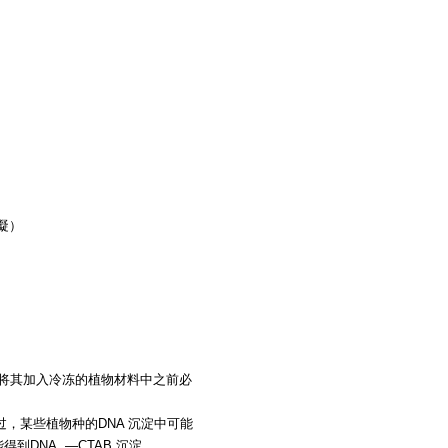
凝）
此在将其加入冷冻的植物材料中之前必
过，某些植物种的DNA 沉淀中可能
DNA. —CTAB 沉淀。