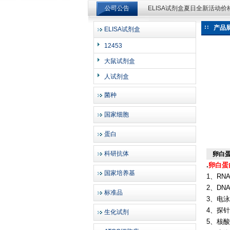
公司公告
ELISA试剂盒夏日全新活动
ELISA试剂盒夏日全新活动
产品
ELISA试剂盒
上海邦景实业有限公司
12453
大鼠试剂盒
人试剂盒
菌种
国家细胞
蛋白
科研抗体
卵白蛋
.
卵白蛋
国家培养基
1、RN
2、DN
标准品
3、电
4、探
生化试剂
5、核