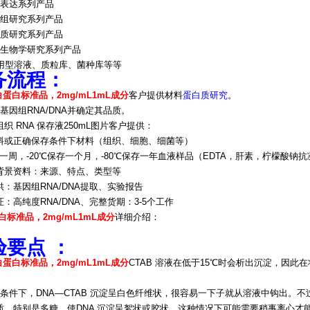
隆表达系列产品
因组研究系列产品
白质研究系列产品
胞生物学研究系列产品
即用型溶液、质粒库、菌种库等等
务流程：
蛋白标准品，2mg/mL1mL成分
客户提供材料
蛋白质研究
。
基因组RNA/DNA并确定其品质。
织 RNA 保存液250mL图片客户提供：
料或正确保存条件下材料（组织、细胞、细菌等）
一周，-20℃保存一个月，-80℃保存一年血液样品（EDTA，肝素，柠檬酸钠抗
背景资料：来源、特点、类型等
：基因组RNA/DNA提取、实验报告
：高纯度RNA/DNA、完整货期：3-5个工作
白标准品，2mg/mL1mL成分
详细介绍：
验要点 ：
蛋白标准品，2mg/mL1mL成分
CTAB 溶液在低于15℃时会析出沉淀，因
。
适条件下，DNA—CTAB 沉淀呈白色纤维状，很容易一下子就从溶液中钩出。不
质，特别是多糖，使DNA 沉淀呈絮状或胶状，这种情况下可能需要稍事离心才能得到