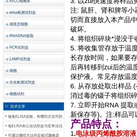
3. 以zui快速度将样
ATCC细胞库
注: 鼠肝、肾和脾等
elisa检测试剂盒
切而直接放入本产品
感受态细胞
破坏。
RNA/DNA提取
4. 将组织碎块*浸没
5. 将收集管存放于温
PCR试剂盒
长存放时间，如果要存放
LAMP试剂盒
后再转移到zui后的温
细胞
保护液。常见存放温度
生化检测试剂盒
6. 从存放处取出样品 
细胞试剂
消过毒的镊子将组织
7. 立即开始RNA 
技术文章
新保存等)。注:样品可
做兔ELISA实验，有哪些方法可防
产品特点：
止平台效应发生？
兔ELISA夹心法试剂盒与竞争法试
1
.
电泳级丙烯酰胺溶液 (
剂盒，适用检测场景存在哪些差
可通过哪些方法判定模式菌株是