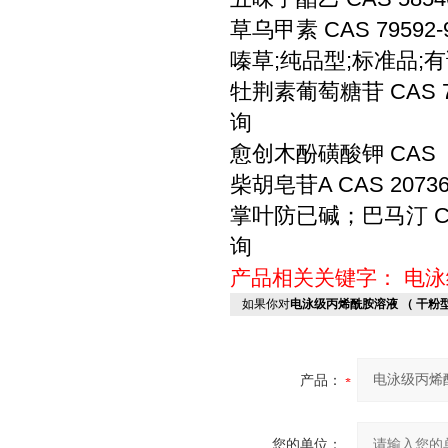
草乌甲素 CAS 79592-
嗪草;纯品型;标准品;有证书
牡荆素葡萄糖苷 CAS 761
询
愈创木酚磺酸钾 CAS 
柴胡皂苷A CAS 20736
掌叶防已碱；巴马汀 CAS 
询
产品相关关键字：
电泳
如果你对
电泳级丙烯酰胺溶液 （ 干粉型
产品：
您的单位：