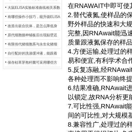
在RNAWAIT中即可
异？
否存在杂菌污染？
大鼠ELISA实验标准曲线相关系数
2.替代液氮,使样品的
偏低，可从哪些维度开展问题排
有哪些操作小技巧，能升级ELISA
野外样品的快速和大
查？
的LOD与LOQ性能？
改造出嵌合抗体，是怎么降低身
完整,因RNAwait
体生成抗鼠抗体（HAMA）的？
原代细胞接种铺板后出现贴壁迟
质量跟液氮保存的样
缓、悬浮细胞数量偏多的现象的
有限传代猪细胞系与永生化猪细
4.方便运输,处理过的
主要诱因
胞系，二者在增殖存活周期上有
自行配好的洗涤缓冲液，能跟着
易和便宜,有利学术合
什么区别？
试剂盒原装干粉放一处储存吗？
保存枯草芽孢杆菌可采用哪些方
5.反复冻融,经RNAw
法？
各种处理而不影响终提
6.结果准确,RNAw
以锁定,故RNA分析
7.可比性强,RNAw
间的可比性,对大规模
8.兼容性广,处理过的样