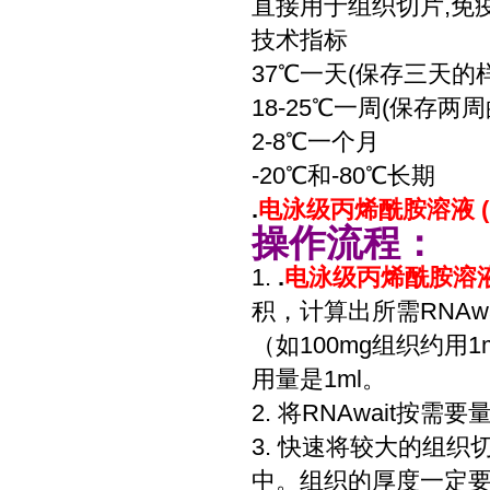
直接用于组织切片,免
技术指标
37℃一天(保存三天的
18-25℃一周(保存两
2-8℃一个月
-20℃和-80℃长期
.
电泳级丙烯酰胺溶液 ( 
操作流程：
1.
.
电泳级丙烯酰胺溶液 (
积，计算出所需RNAwa
（如100mg组织约用1m
用量是1ml。
2. 将RNAwait按
3. 快速将较大的组织切
中。组织的厚度一定要<0