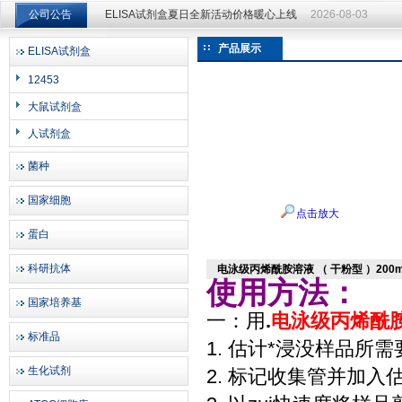
公司公告
ELISA试剂盒夏日全新活动价格暖心上线
2026-08-03
产品展示
ELISA试剂盒
上海邦景实业有限公司
12453
大鼠试剂盒
人试剂盒
菌种
国家细胞
点击放大
蛋白
科研抗体
电泳级丙烯酰胺溶液 （ 干粉型 ）200
使用方法：
国家培养基
一：用
.
电泳级丙烯酰胺溶
标准品
1. 估计*浸没样品所
生化试剂
2. 标记收集管并加