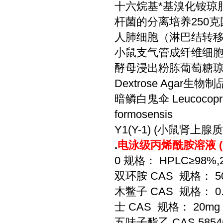
十六烷基*基溴化铵琼脂/
杆菌的分离培养250克
人肺细胞（淋巴结转移）
小鼠支气管成纤维细胞*
酵母浸出粉胨葡萄糖琼脂/YP
Dextrose Aga
暗鳞白鬼伞 Leucocopri
formosensis
Y1(Y-1) (小鼠肾上腺质细
.
电泳级丙烯酰胺溶液 ( 
0 规格： HPLC≥98%
双环胺 CAS 规格： 5
木鳖子 CAS 规格： 0
士 CAS 规格： 20m
五味子酯乙 CAS 58546