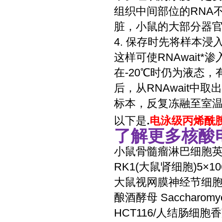
组织中间部位的RNA
脏，小鼠的大部分器官）
4. 保存时先将样本浸
这样可使RNAwait*
在-20℃时仍为液态
后，从RNAwait中取
标本，反复冻融至室温
以下是
.
电泳级丙烯酰胺溶
了解更多
核酸
小鼠骨髓瘤淋巴细胞英
RK1(大鼠肾细胞)5×106c
大鼠视网膜神经节细胞*
酿酒酵母 Saccharomyce
HCT116/人结肠细胞香菇 L