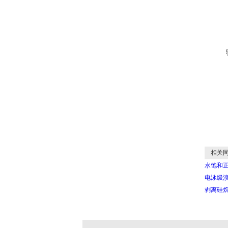
相关同
水饱和正
电泳级溴
剥离硅烷