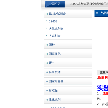
公司公告
ELISA试剂盒夏日全新活动
ELISA试剂盒夏日全新活动
产品
ELISA试剂盒
上海邦景实业有限公司
12453
大鼠试剂盒
人试剂盒
菌种
国家细胞
蛋白
科研抗体
微量 
.
微量 R
国家培养基
实
标准品
1．
.
微量
热。
生化试剂
2．在