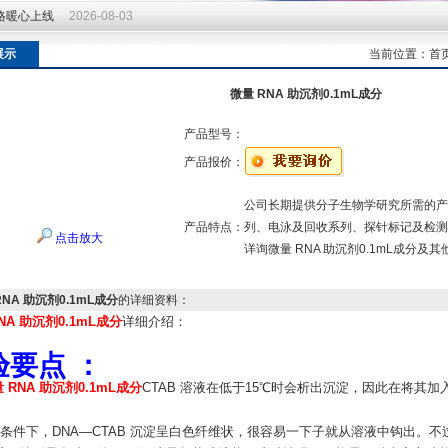
价格暖心上线
2026-08-03
价格暖心上线
2026-08-03
展示
当前位置：
首
微量 RNA 助沉剂0.1mL成分
产品型号：
产品报价：
公司长期提供分子生物学研究所需的产
产品特点：
列、电泳及回收系列、探针标记及检测
点击放大
详询微量 RNA 助沉剂0.1mL成分及
RNA 助沉剂0.1mL成分
的详细资料：
NA 助沉剂0.1mL成分
详细介绍：
验要点 ：
 RNA 助沉剂0.1mL成分
CTAB 溶液在低于15℃时会析出沉淀，因此在将其
适条件下，DNA—CTAB 沉淀呈白色纤维状，很容易一下子就从溶液中钩出。不