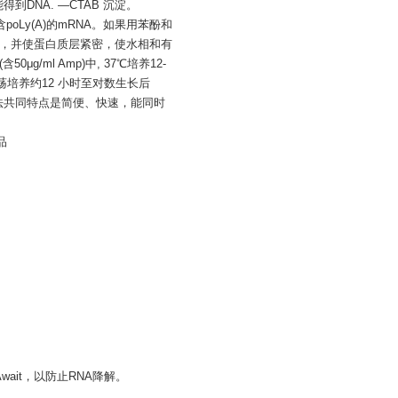
DNA. —CTAB 沉淀。
oLy(A)的mRNA。如果用苯酚和
消泡，并使蛋白质层紧密，使水相和有
/ml Amp)中, 37℃培养12-
℃振荡培养约12 小时至对数生长后
法共同特点是简便、快速，能同时
品
ait，以防止RNA降解。