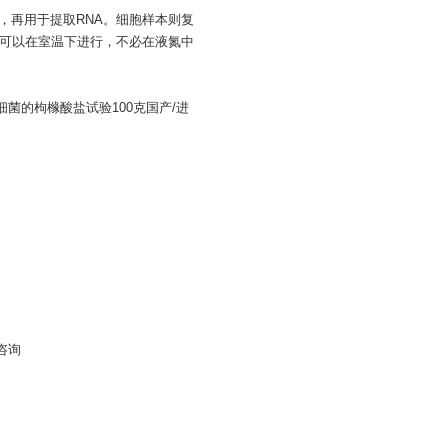
块，再用于提取RNA。细胞样本则复
浆）可以在室温下进行，不必在液氮中
th用于细菌的枸橼酸盐试验100克国产/进
|咨询