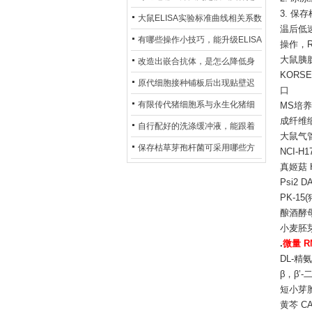
3. 保
异？
否存在杂菌污染？
大鼠ELISA实验标准曲线相关系数
温后低
偏低，可从哪些维度开展问题排
有哪些操作小技巧，能升级ELISA
操作，R
查？
大鼠胰腺
的LOD与LOQ性能？
改造出嵌合抗体，是怎么降低身
KORS
体生成抗鼠抗体（HAMA）的？
原代细胞接种铺板后出现贴壁迟
口
缓、悬浮细胞数量偏多的现象的
有限传代猪细胞系与永生化猪细
MS培养
成纤维
主要诱因
胞系，二者在增殖存活周期上有
自行配好的洗涤缓冲液，能跟着
大鼠气管
什么区别？
试剂盒原装干粉放一处储存吗？
保存枯草芽孢杆菌可采用哪些方
NCI-
真姬菇 H
法？
Psi2 
PK-15(
酿酒酵母 
小麦胚芽粉
.
微量 R
DL-精氨
β，β’-
短小芽胞
黄芩 CA