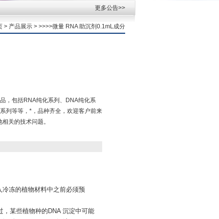
更多公告>>
页
>
产品展示
> >>>>微量 RNA 助沉剂0.1mL成分
品，包括RNA纯化系列、DNA纯化系
系列等等，*，品种齐全，欢迎客户前来
其他相关的技术问题。
加入冷冻的植物材料中之前必须预
过，某些植物种的DNA 沉淀中可能