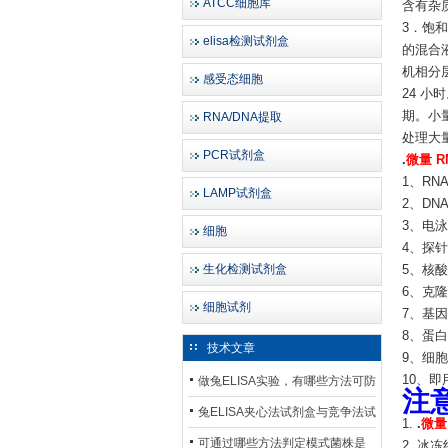
ATCC细胞库
含有杂
3．饱和
elisa检测试剂盒
的混合
机相分层
感受态细胞
24 小
期。小
RNA/DNA提取
处理大
PCR试剂盒
.
微量 R
1、RN
LAMP试剂盒
2、DN
3、电
细胞
4、探
生化检测试剂盒
5、核
6、克
细胞试剂
7、基
8、蛋
技术文章
9、细
10、
做兔ELISA实验，有哪些方法可防
注
止平台效应发生？
兔ELISA夹心法试剂盒与竞争法试
1.
.
微量
剂盒，适用检测场景存在哪些差
可通过哪些方法判定模式菌株是
2. 冰