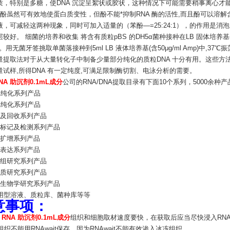
质，特别是多糖，使DNA 沉淀呈絮状或胶状，这种情况下可能需要稍事离心才能得到
酚虽然可有效地使蛋白质变性，但酚不能*抑制RNA 酶的活性,而且酚可以溶解含p
液，可减轻这两种现象，同时可加入适量的（苯酚—=25:24:1），的作用是
较好。 细菌的培养和收集 将含有质粒pBS 的DH5α菌种接种在LB 固体培养基(含50μg
时。用无菌牙签挑取单菌落接种到5ml LB 液体培养基(含50μg/ml Amp)中,37
量提取法对于从大量转化子中制备少量部分纯化的质粒DNA 十分有用。这些方
量试样,所得DNA 有一定纯度,可满足限制酶切割、电泳分析的需要。
NA 助沉剂0.1mL成分
公司的RNA/DNA提取目录有下面10个系列，5000余种产
A纯化系列产品
A纯化系列产品
泳及回收系列产品
针标记及检测系列产品
酸扩增系列产品
隆表达系列产品
因组研究系列产品
白质研究系列产品
胞生物学研究系列产品
即用型溶液、质粒库、菌种库等等
意事项：
 RNA 助沉剂0.1mL成分
组织和细胞取材速度要快，在获取后应当尽快浸入RNAw
冻组织不能用RNAwait保存，因为RNAwait不能有效渗入冰冻组织。