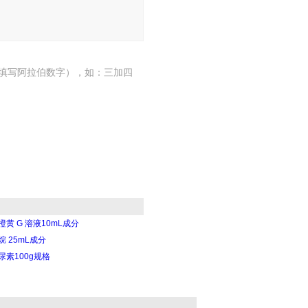
填写阿拉伯数字），如：三加四
黄 G 溶液10mL成分
 25mL成分
尿素100g规格