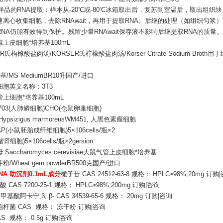
存样品的RNA提取：样本从-20℃或-80℃冰箱取出后，复苏到室温后，取出组织
速离心收集细胞，去除RNAwait，再用于提取RNA。后继的处理（如组织匀
NA仍能有效得到保护。残留少量RNAwait保存液不影响后继提取RNA的质量。
上皮细胞*培养基100mL
ER氏枸橼酸盐肉汤/KORSER氏柠檬酸盐肉汤/Korser Citrate Sodium Bro
基/MS MediumBR10升国产/进口
细胞英文名称：3T3
上细胞*培养基100mL
H1703(人肺鳞细胞)CHO(仓鼠卵巢细胞)
ypsizigus marmoreusWM451, 人黑色素瘤细胞
DAP(小鼠胚胎成纤维细胞)5×106cells/瓶×2
猪肾细胞)5×106cells/瓶×2gersion
Saccharomyces cerevisiae大鼠气管上皮细胞*培养基
/Wheat gern powderBR500克国产/进口
NA 助沉剂0.1mL成分
栀子苷 CAS 24512-63-8 规格： HPLC≥98%;20mg 订购
酸 CAS 7200-25-1 规格： HPLC≥98%;200mg 订购|咨询
二甲基酰阿卡宁;β, β- CAS 34539-65-6 规格： 20mg 订购|咨询
杆菌 CAS 规格： 冻干粉 订购|咨询
S 规格： 0.5g 订购|咨询