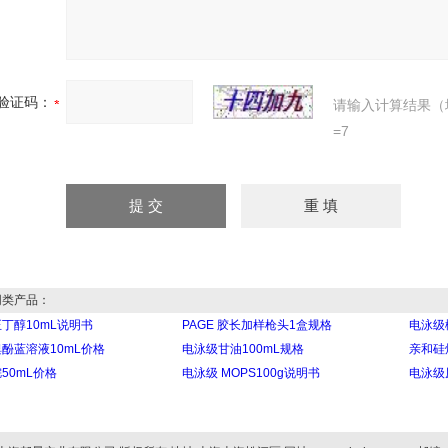
验证码：
请输入计算结果（
=7
类产品：
丁醇10mL说明书
PAGE 胶长加样枪头1盒规格
电泳级橙
酚蓝溶液10mL价格
电泳级甘油100mL规格
亲和硅烷
50mL价格
电泳级 MOPS100g说明书
电泳级