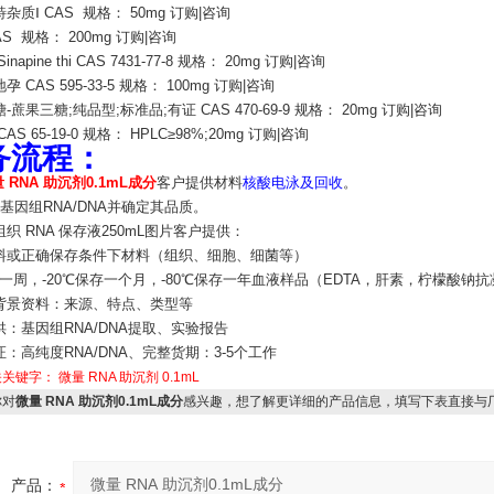
杂质Ⅰ CAS 规格： 50mg 订购|咨询
AS 规格： 200mg 订购|咨询
napine thi CAS 7431-77-8 规格： 20mg 订购|咨询
 CAS 595-33-5 规格： 100mg 订购|咨询
-蔗果三糖;纯品型;标准品;有证 CAS 470-69-9 规格： 20mg 订购|咨询
AS 65-19-0 规格： HPLC≥98%;20mg 订购|咨询
务流程：
 RNA 助沉剂0.1mL成分
客户提供材料
核酸电泳及回收
。
基因组RNA/DNA并确定其品质。
织 RNA 保存液250mL图片客户提供：
料或正确保存条件下材料（组织、细胞、细菌等）
一周，-20℃保存一个月，-80℃保存一年血液样品（EDTA，肝素，柠檬酸钠抗
背景资料：来源、特点、类型等
：基因组RNA/DNA提取、实验报告
：高纯度RNA/DNA、完整货期：3-5个工作
关关键字：
微量 RNA 助沉剂
0.1mL
对
微量 RNA 助沉剂0.1mL成分
感兴趣，想了解更详细的产品信息，填写下表直接与
产品：