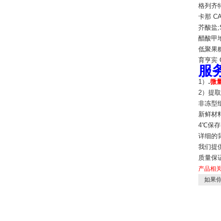
格列齐特
卡那 C
芥酸盐;Si
醋酸甲地孕
低聚果糖
育亨宾 C
服
1）
.
微量
2）提取
非冻型组
新鲜材
4℃保存
详细的
我们提供
质量保证
产品相
如果你