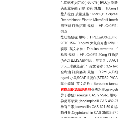
4-叔基杯[5]芳烃(>98.0%(HPLC)) 质量规格：
头孢孟多酯
订购
|咨询 规格： 100mg 
盐齐拉西
质量规格：
≥99%,BR Zi
Recombinant Elastin Microfibril Inter
扁豆碱
订购
|咨询 规格： HPLC≥98%;
剂盒
盐吐根酚碱
规格：
HPLC≥98%;10
96T0.156-10 ng/mL大鼠白介素12B(I
蒺藜
英文名称：
Tribulus terr
马来
规格：
HPLC≥98%;20mg 订购
(AACT)ELISA试剂盒，英文名：AACT E
3,5-二啡酰基奎宁 英文名称：3,5- two C
金利油
订购
|咨询 规格： 0.2ml 人T-细胞
ng/mL小鼠SCAF11蛋白(SFRS2IP/CA
鞣小檗碱
英文名称：
Berberine 
胃癌组织源细胞价格
银杏双黄
;ginkg
异丁香酚
;Isoeugel CAS 97-54-1 
异虎耳草素
;Isopimpinelli CAS 48
异香兰素
;Isovanillin CAS 621-59
隐丹参
;Cryptotanshin CAS 35825