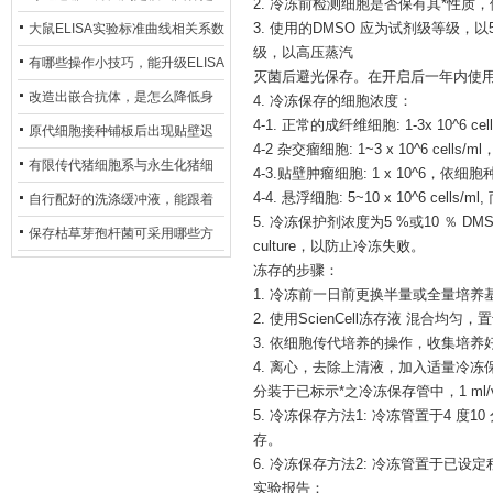
2. 冷冻前检测细胞是否保有其*性质
异？
否存在杂菌污染？
大鼠ELISA实验标准曲线相关系数
3. 使用的DMSO 应为试剂级等级，
级，以高压蒸汽
偏低，可从哪些维度开展问题排
有哪些操作小技巧，能升级ELISA
灭菌后避光保存。在开启后一年内使
查？
的LOD与LOQ性能？
改造出嵌合抗体，是怎么降低身
4. 冷冻保存的细胞浓度：
4-1. 正常的成纤维细胞: 1-3x 10^6 cell
体生成抗鼠抗体（HAMA）的？
原代细胞接种铺板后出现贴壁迟
4-2 杂交瘤细胞: 1~3 x 10^6 
缓、悬浮细胞数量偏多的现象的
有限传代猪细胞系与永生化猪细
4-3.贴壁肿瘤细胞: 1 x 10^6，依细
主要诱因
胞系，二者在增殖存活周期上有
4-4. 悬浮细胞: 5~10 x 10^6 cells/
自行配好的洗涤缓冲液，能跟着
5. 冷冻保护剂浓度为5 %或10 ％
什么区别？
试剂盒原装干粉放一处储存吗？
保存枯草芽孢杆菌可采用哪些方
culture，以防止冷冻失败。
法？
冻存的步骤：
1. 冷冻前一日前更换半量或全量培
2. 使用ScienCell冻存液 混合均
3. 依细胞传代培养的操作，收集培养好
4. 离心，去除上清液，加入适量冷冻保存溶
分装于已标示*之冷冻保存管中，
1 m
5. 冷冻保存方法1: 冷冻管置于4 度10 分钟
存。
6. 冷冻保存方法2: 冷冻管置于已设定程
实验报告：