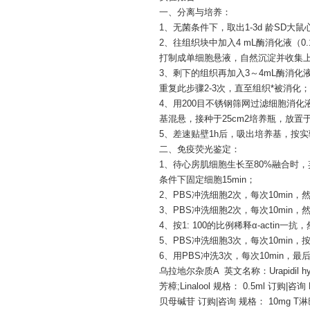
一、分离与培养：
1、无菌条件下，取出1-3d 龄SD
2、往组织块中加入4 mL酶消化液（0.
打制成单细胞悬液，自然沉淀并收集上清
3、剩下的组织再加入3～4mL酶消化液
重复此步骤2-3次，直至组织*被消化；
4、用200目不锈钢筛网过滤细胞消化液，1
基混悬，接种于25cm2培养瓶，放置于
5、差速贴壁1h后，吸出培养基，按
二、免疫荧光鉴定：
1、待心房肌细胞生长至80%融合时，
条件下固定细胞15min；
2、PBS冲洗细胞2次，每次10min，然后在
3、PBS冲洗细胞2次，每次10min，
4、按1: 100的比例稀释α-acti
5、PBS冲洗细胞3次，每次10min，按
6、用PBS冲洗3次，每次10min
乌拉地尔杂质
A 英文名称：Urapidil h
芳樟
;Linalool 规格： 0.5ml 订购
贝母碱苷
订购
|咨询 规格： 10mg T淋