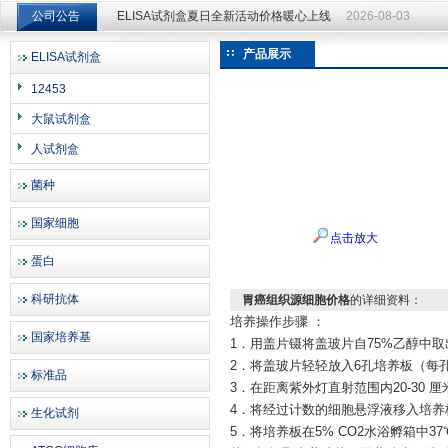
公司公告
ELISA试剂盒夏日全新活动价格暖心上线
2026-08-03
ELISA试剂盒夏日全新活动价格暖心上线
2026-08-03
产品展示
ELISA试剂盒
上海邦景实业有限公司
12453
大鼠试剂盒
人试剂盒
菌种
国家细胞
点击放大
蛋白
科研抗体
胃癌组织源细胞价格
的详细资料：
培养操作步骤
：
国家培养基
1．用盖片镊将盖玻片自75%乙醇中
2．将盖玻片轻轻放入6孔培养板（每
标准品
3．在距离紫外灯直射范围内20-30 厘
4．将经过计数的细胞悬浮液移入培养
生化试剂
5．将培养板在5% CO2水浴孵箱中