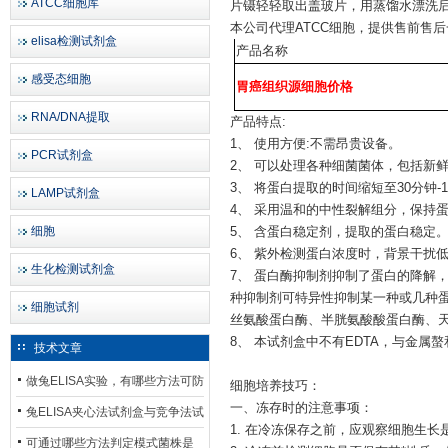
ATCC细胞库
片镊轻轻取出盖玻片，用蒸馏水漂洗
本公司代理
ATCC细胞，提供售前售
elisa检测试剂盒
产品名称
感受态细胞
胃癌组织源细胞价格
RNA/DNA提取
产品特点
:
1、 使用方便:不需昂贵设备。
PCR试剂盒
2、 可以处理各种细菌菌体，包括新
3、 将蛋白提取的时间缩短至30分钟-
LAMP试剂盒
4、 采用温和的中性裂解组分，保持
细胞
5、 含蛋白稳定剂，提取的蛋白稳定
6、 紫外检测蛋白浓度时，背景干扰
生化检测试剂盒
7、 蛋白酶抑制剂抑制了蛋白的降解
种抑制剂可特异性抑制某一种或几种
细胞试剂
丝氨酸蛋白酶、半胱氨酸酸蛋白酶、
8、 本试剂盒中不有EDTA，与金属
技术文章
做兔ELISA实验，有哪些方法可防
细胞培养技巧：
一、冻存时的注意事项：
止平台效应发生？
兔ELISA夹心法试剂盒与竞争法试
1. 在冷冻保存之前，应观察细胞生长是否良
剂盒，适用检测场景存在哪些差
可通过哪些方法判定模式菌株是