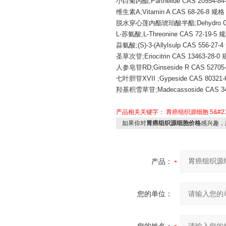
小白菊内酯
;Parthelide CAS 2055
维生素
A;Vitamin A CAS 68-26-8
脱水穿心莲内酯琥珀酸半酯
;Dehydro
L-苏氨酸;L-Threonine CAS 72-19-
蒜氨酸
;(S)-3-(Allylsulp CAS 556
圣草次苷
;Eriocitrin CAS 13463-2
人参皂苷
RD;Ginseside R CAS 527
七叶胆苷
XVII ;Gypeside CAS 803
羟基积雪草苷
;Madecassoside CAS
产品相关关键字：
胃癌组织源细胞
5&#21
如果你对
胃癌组织源细胞价格
感兴趣，
产品：
您的单位：