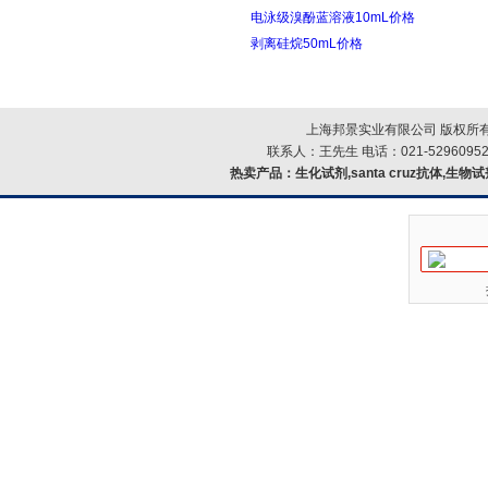
电泳级溴酚蓝溶液10mL价格
剥离硅烷50mL价格
上海邦景实业有限公司 版权所有
联系人：王先生 电话：021-52960952
热卖产品：
生化试剂,santa cruz抗体,生物