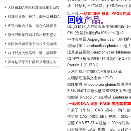
块，转移到-80℃冰箱。在RNAwai
异？
否存在杂菌污染？
大鼠ELISA实验标准曲线相关系数
以下是
.
一站式 DNA 尿素 -PAGE 电
偏低，可从哪些维度开展问题排
有哪些操作小技巧，能升级ELISA
回收
产品
。
查？
的LOD与LOQ性能？
改造出嵌合抗体，是怎么降低身
BE(2)-M17(人神经母细胞瘤细胞)5×106c
CHL(仓鼠肺细胞)5×106cells/瓶×2
体生成抗鼠抗体（HAMA）的？
原代细胞接种铺板后出现贴壁迟
宇佐美曲霉 Aspergillus usamii糖化酵母 S
缓、悬浮细胞数量偏多的现象的
有限传代猪细胞系与永生化猪细
植物杆菌 Lactobacillus plantarum意大利
主要诱因
比基尼链霉菌 Streptomyces bikiniensi
胞系，二者在增殖存活周期上有
自行配好的洗涤缓冲液，能跟着
CUB带状疮疹透明区样域蛋白1(CUZD1)重组蛋白
什么区别？
试剂盒原装干粉放一处储存吗？
保存枯草芽孢杆菌可采用哪些方
Protein 1 (CUZD1)
法？
人淋巴成纤维细胞*培养基100mL
人咽鳞细胞英文名称：FaDu
粘红酵母 Rhodotorula glutinis豇豆慢生
3.5% NaC1蔗糖发酵管BR20支国产/
根瘤菌 Rhizobium sp.香菇 Lentinula 
.
一站式 DNA 尿素 -PAGE 电泳套装3
车前子（车前） CAS 规格： 2g 订购
依诺星 CAS 74011-58-8 规格： 200
甾醇 CAS 57-87-4 规格： 20mg 订购
山嵛酸甲酯 CAS 规格： 25mg 订购