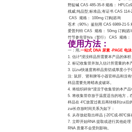
野靛碱 CAS 485-35-8 规格： HPLC≥
残威;纯品型;标准品;有证书 CAS 114-2
CAS 规格： 100mg 订购|咨询
苍术（90%）鉴别用 CAS 6989-21-5
爱普列特 CAS 规格： 50mg 订购|咨
竹节参皂苷Ⅳa（暂行） CAS 规格： 2
使用方法：
一：用
.
一站式 DNA 尿素 -PAGE 电
1. 估计*浸没样品所需要本产品的体积
2. 标记收集管并加入估计所需量的本
3. 以zui快速度将样品剪切成厚度小于
注: 鼠肝、肾和脾等小器官样品和没
样品需要先将蜡表皮破坏。
4. 将组织碎块*浸没于收集管的本产
5. 将收集管存放于温度适当的地方，
样品在 4℃放置过夜后再转移到zui
zui长存放时间关系为如下：
6. 从存放处取出样品 (-20℃或-
7. 立即开始RNA 提取或进行其他
RNA 质量不会受到影响。