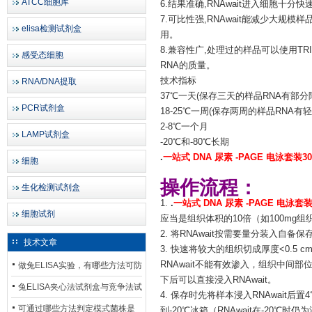
ATCC细胞库
6.结果准确,RNAwait进入细胞十
7.可比性强,RNAwait能减少大
elisa检测试剂盒
用。
8.兼容性广,处理过的样品可以使用TR
感受态细胞
RNA的质量。
技术指标
RNA/DNA提取
37℃一天(保存三天的样品RNA有部分
PCR试剂盒
18-25℃一周(保存两周的样品RNA有
2-8℃一个月
LAMP试剂盒
-20℃和-80℃长期
.
一站式 DNA 尿素 -PAGE 电泳套装3
细胞
操作流程：
生化检测试剂盒
1.
.
一站式 DNA 尿素 -PAGE 电泳套
细胞试剂
应当是组织体积的10倍（如100mg组织约用
2. 将RNAwait按需要量分装入自备
技术文章
3. 快速将较大的组织切成厚度<0.5 
RNAwait不能有效渗入，组织中间
做兔ELISA实验，有哪些方法可防
下后可以直接浸入RNAwait。
止平台效应发生？
兔ELISA夹心法试剂盒与竞争法试
4. 保存时先将样本浸入RNAwait
剂盒，适用检测场景存在哪些差
可通过哪些方法判定模式菌株是
到-20℃冰箱（RNAwait在-20℃