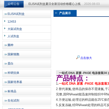
公司公告
ELISA试剂盒夏日全新活动价格暖心上线
2026-08-03
ELISA试剂盒夏日全新活动价格暖心上线
2026-08-03
产品展示
ELISA试剂盒
上海邦景实业有限公司
12453
大鼠试剂盒
人试剂盒
菌种
国家细胞
点击放大
蛋白
科研抗体
一站式 DNA 尿素 -PAGE 电泳套装30
产品特点：
国家培养基
1
.
一站式 DNA 尿素 -PAGE 电泳套装
2.替代液氮,使样品的保存不需液氮,
标准品
完整,因RNAwait能迅速抑制组织中
4.方便运输,处理过的样品能在25℃
生化试剂
5.反复冻融,经RNAwait处理的样