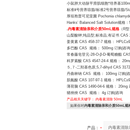
小鼠肺大动脉平滑肌细胞*培养基100m
标准Ⅱ号营养琼脂/标准2号营养琼脂/Stand
厚垣孢普可尼亚菌 Pochonia chlam
Hanks’ Balanced Salt Solution规格：
.
内毒素清除亲和介质50mL规格
（R型）
山梨酸钾;纯品型;标准品;有证书 CAS 2463
姜黄素 CAS 458-37-7 规格： HPLC≥
多巴酚 CAS 规格： 500mg 订购|咨
常春藤皂苷元-28-O-β-D-葡萄糖酯 CAS
科罗索酸 CAS 4547-24-4 规格： 20
５,７-二羟基色原;5,7-dihyd CAS 317
丹曲林钠 CAS 规格： 100mg 订购|
肌氨酸 CAS 107-97-1 规格： HPLC≥
薄荷脑 CAS 1490-04-6 规格： 20m
猪殃殃 CAS 规格： 4g 订购|咨询
产品相关关键字：
内毒素清除
50mL
如果你对
内毒素清除亲和介质50mL规
产品：