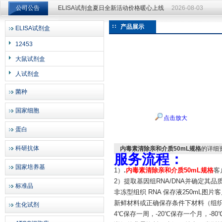
公司公告
ELISA试剂盒夏日全新活动价格暖心上线
2026-08-03
ELISA试剂盒夏日全新活动价格暖心上线
2026-08-03
产品展示
ELISA试剂盒
上海邦景实业有限公司
12453
大鼠试剂盒
人试剂盒
菌种
国家细胞
点击放大
蛋白
科研抗体
内毒素清除亲和介质50mL规格
的详细
服务流程：
国家培养基
1）
.
内毒素清除亲和介质50mL规格
客
2）提取基因组RNA/DNA并确定其品
标准品
非冻型组织 RNA 保存液250mL图片
新鲜材料或正确保存条件下材料（组
生化试剂
4℃保存一周，-20℃保存一个月，-8