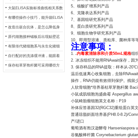
5、核酸扩增系列产品
异？
否存在杂菌污染？
大鼠ELISA实验标准曲线相关系数
6、克隆表达系列产品
偏低，可从哪些维度开展问题排
有哪些操作小技巧，能升级ELISA
7、基因组研究系列产品
查？
8、蛋白质研究系列产品
的LOD与LOQ性能？
改造出嵌合抗体，是怎么降低身
9、细胞生物学研究系列产品
体生成抗鼠抗体（HAMA）的？
原代细胞接种铺板后出现贴壁迟
10、即用型溶液、质粒库、菌种库等
注意事项：
缓、悬浮细胞数量偏多的现象的
有限传代猪细胞系与永生化猪细
1.
.
内毒素清除亲和介质50mL规格
组
主要诱因
胞系，二者在增殖存活周期上有
自行配好的洗涤缓冲液，能跟着
2. 冰冻组织不能用RNAwait保存，因
什么区别？
试剂盒原装干粉放一处储存吗？
保存枯草芽孢杆菌可采用哪些方
3. 保存样品的RNA提取：样本从-2
温后低速离心收集细胞，去除RNAwa
法？
操作，RNA仍能有效得到保护。残留少
人软骨细胞*培养基枯草芽胞杆菌 Bacillus 
小鼠成肌细胞泡盛曲霉 Aspergillus awa
小鼠畸胎瘤细胞英文名称：P19
补体应答基因32(RGC32)重组蛋白英文名称：Re
普通琼脂斜面培养基(PH8.0-8.2)/C
产/进口
葡萄酒有孢汉逊酵母 Hanseniaspora uva
谷氨酸棒杆菌 Corynebacterium glu