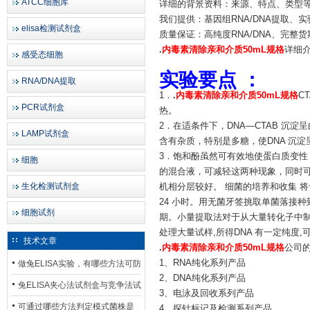
ATCC细胞库
详细的背景资料：来源、特点、类型
我们提供：基因组RNA/DNA提取、
elisa检测试剂盒
质量保证：高纯度RNA/DNA、完整货
.
内毒素清除亲和介质50mL规格
详细
感受态细胞
实验要点 ：
RNA/DNA提取
1．
.
内毒素清除亲和介质50mL规格
C
PCR试剂盒
热。
2．在适条件下，DNA—CTAB 沉
LAMP试剂盒
含有杂质，特别是多糖，使DNA 沉淀
3．饱和酚虽然可有效地使蛋白质变性，但
细胞
的混合液，可减轻这两种现象，同时可加
生化检测试剂盒
机相分层较好。 细菌的培养和收集 将含有质粒
24 小时。用无菌牙签挑取单菌落接种到5m
细胞试剂
期。小量提取法对于从大量转化子中制
处理大量试样,所得DNA 有一定纯度
技术文章
.
内毒素清除亲和介质50mL规格
公司的
1、RNA纯化系列产品
做兔ELISA实验，有哪些方法可防
2、DNA纯化系列产品
止平台效应发生？
兔ELISA夹心法试剂盒与竞争法试
3、电泳及回收系列产品
剂盒，适用检测场景存在哪些差
可通过哪些方法判定模式菌株是
4、探针标记及检测系列产品