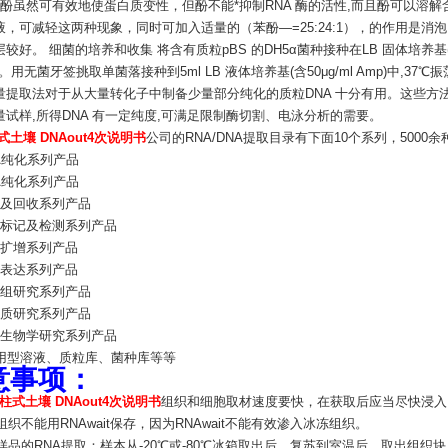
酚虽然可有效地使蛋白质变性，但酚不能*抑制RNA 酶的活性,而且酚可以溶解含p
液，可减轻这两种现象，同时可加入适量的（苯酚—=25:24:1），的作用是
较好。 细菌的培养和收集 将含有质粒pBS 的DH5α菌种接种在LB 固体培养基(含50μg
时。用无菌牙签挑取单菌落接种到5ml LB 液体培养基(含50μg/ml Amp)中,37
量提取法对于从大量转化子中制备少量部分纯化的质粒DNA 十分有用。这些方
量试样,所得DNA 有一定纯度,可满足限制酶切割、电泳分析的需要。
土壤 DNAout4次说明书
公司的RNA/DNA提取目录有下面10个系列，5000余
A纯化系列产品
A纯化系列产品
泳及回收系列产品
针标记及检测系列产品
酸扩增系列产品
隆表达系列产品
因组研究系列产品
白质研究系列产品
胞生物学研究系列产品
即用型溶液、质粒库、菌种库等等
意事项：
柱式土壤 DNAout4次说明书
组织和细胞取材速度要快，在获取后应当尽快浸入RN
冻组织不能用RNAwait保存，因为RNAwait不能有效渗入冰冻组织。
存样品的RNA提取：样本从-20℃或-80℃冰箱取出后，复苏到室温后，取出组织