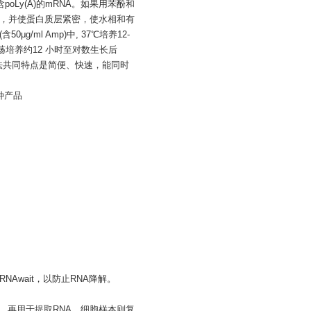
oLy(A)的mRNA。如果用苯酚和
消泡，并使蛋白质层紧密，使水相和有
/ml Amp)中, 37℃培养12-
℃振荡培养约12 小时至对数生长后
法共同特点是简便、快速，能同时
种产品
Await，以防止RNA降解。
块，再用于提取RNA。细胞样本则复