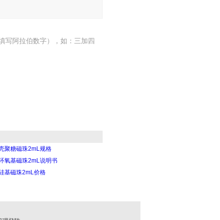
填写阿拉伯数字），如：三加四
壳聚糖磁珠2mL规格
环氧基磁珠2mL说明书
硅基磁珠2mL价格
：