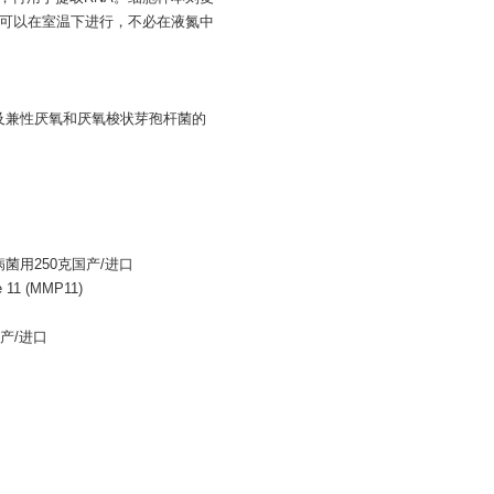
浆）可以在室温下进行，不必在液氮中
菌及兼性厌氧和厌氧梭状芽孢杆菌的
病菌用250克国产/进口
11 (MMP11)
国产/进口