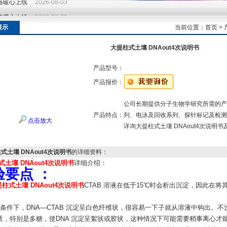
价格暖心上线
2026-08-03
价格暖心上线
2026-08-03
展示
当前位置：
首页
>
大提柱式土壤 DNAout4次说明书
产品型号：
产品报价：
公司长期提供分子生物学研究所需的产
产品特点：
列、电泳及回收系列、探针标记及检测
点击放大
详询大提柱式土壤 DNAout4次说明
式土壤 DNAout4次说明书
的详细资料：
土壤 DNAout4次说明书
详细介绍：
验要点 ：
柱式土壤 DNAout4次说明书
CTAB 溶液在低于15℃时会析出沉淀，因此在
。
适条件下，DNA—CTAB 沉淀呈白色纤维状，很容易一下子就从溶液中钩出。不
质，特别是多糖，使DNA 沉淀呈絮状或胶状，这种情况下可能需要稍事离心才能得到