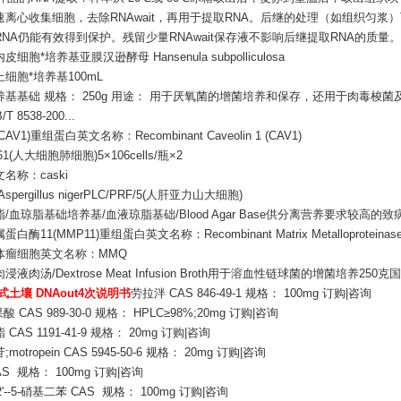
速离心收集细胞，去除RNAwait，再用于提取RNA。后继的处理（如组织匀
NA仍能有效得到保护。残留少量RNAwait保存液不影响后继提取RNA的质量。
细胞*培养基亚膜汉逊酵母 Hansenula subpolliculosa
细胞*培养基100mL
养基基础 规格： 250g 用途： 用于厌氧菌的增菌培养和保存，还用于肉毒梭
T 8538-200...
AV1)重组蛋白英文名称：Recombinant Caveolin 1 (CAV1)
661(人大细胞肺细胞)5×106cells/瓶×2
名称：caski
spergillus nigerPLC/PRF/5(人肝亚力山大细胞)
/血琼脂基础培养基/血液琼脂基础/Blood Agar Base供分离营养要求较高的致
白酶11(MMP11)重组蛋白英文名称：Recombinant Matrix Metalloproteinase 
体瘤细胞英文名称：MMQ
液肉汤/Dextrose Meat Infusion Broth用于溶血性链球菌的增菌培养250克
土壤 DNAout4次说明书
劳拉泮 CAS 846-49-1 规格： 100mg 订购|咨询
酸 CAS 989-30-0 规格： HPLC≥98%;20mg 订购|咨询
CAS 1191-41-9 规格： 20mg 订购|咨询
motropein CAS 5945-50-6 规格： 20mg 订购|咨询
AS 规格： 100mg 订购|咨询
2'--5-硝基二苯 CAS 规格： 100mg 订购|咨询