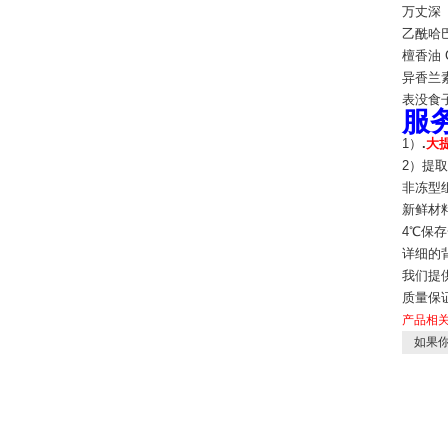
万丈深（
乙酰哈巴苷
檀香油 C
异香兰素 
表没食子儿
服
1）
.
大提
2）提取
非冻型组
新鲜材
4℃保存
详细的
我们提供
质量保证
产品相
如果你