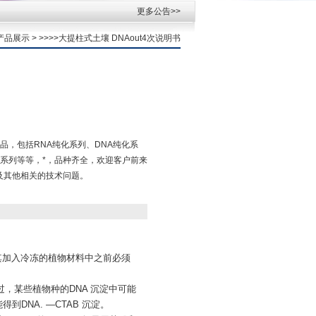
更多公告>>
产品展示
> >>>>大提柱式土壤 DNAout4次说明书
品，包括RNA纯化系列、DNA纯化系
系列等等，*，品种齐全，欢迎客户前来
书及其他相关的技术问题。
将其加入冷冻的植物材料中之前必须
过，某些植物种的DNA 沉淀中可能
DNA. —CTAB 沉淀。