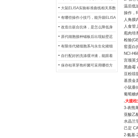
温后低
异？
否存在杂菌污染？
大鼠ELISA实验标准曲线相关系数
操作，R
偏低，可从哪些维度开展问题排
有哪些操作小技巧，能升级ELISA
人角膜内皮
查？
人食管上
的LOD与LOQ性能？
改造出嵌合抗体，是怎么降低身
庖肉培
体生成抗鼠抗体（HAMA）的？
原代细胞接种铺板后出现贴壁迟
检验(GB/
缓、悬浮细胞数量偏多的现象的
有限传代猪细胞系与永生化猪细
窖蛋白(C
NCI-H
主要诱因
胞系，二者在增殖存活周期上有
自行配好的洗涤缓冲液，能跟着
宫颈英文
什么区别？
试剂盒原装干粉放一处储存吗？
保存枯草芽孢杆菌可采用哪些方
黑曲霉 A
豆粉琼脂
法？
基质金属蛋
小鼠垂
葡萄糖肉浸
.
大提柱式
3-表熊果
亚酸乙酯 
水晶兰苷;
己定 C
2-氨基-