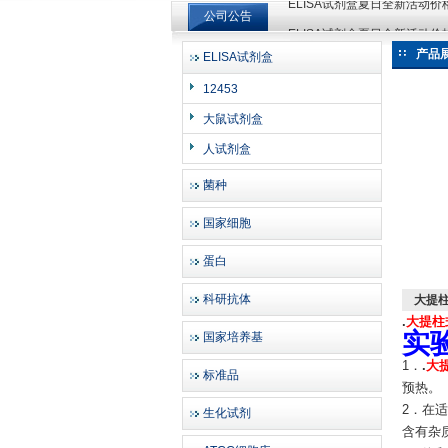
公司公告
ELISA试剂盒夏日全新活动
ELISA试剂盒夏日全新活动
产品
ELISA试剂盒
上海邦景实业有限公司
12453
大鼠试剂盒
人试剂盒
菌种
国家细胞
蛋白
科研抗体
大提柱
.
大提柱式
实
国家培养基
1．
.
大提
标准品
预热
2．在
生化试剂
含有杂