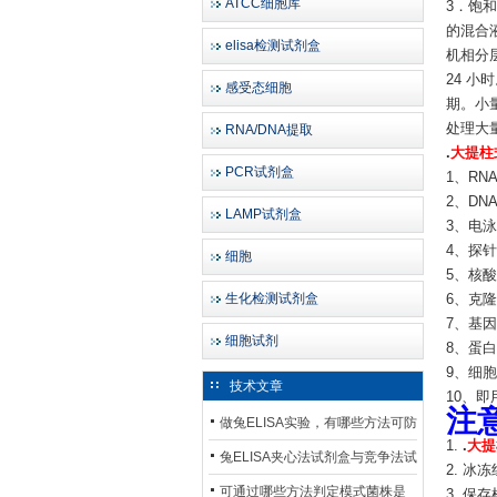
ATCC细胞库
3．饱和
的混合
elisa检测试剂盒
机相分层
24 小
感受态细胞
期。小
处理大
RNA/DNA提取
.
大提柱式
PCR试剂盒
1、RN
2、DN
LAMP试剂盒
3、电
4、探
细胞
5、核
生化检测试剂盒
6、克
7、基
细胞试剂
8、蛋
9、细
技术文章
10、
注
做兔ELISA实验，有哪些方法可防
1.
.
大提
止平台效应发生？
兔ELISA夹心法试剂盒与竞争法试
2. 冰
剂盒，适用检测场景存在哪些差
可通过哪些方法判定模式菌株是
3. 保