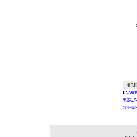
相关同
DNA核
巯基磁珠
羧基磁珠