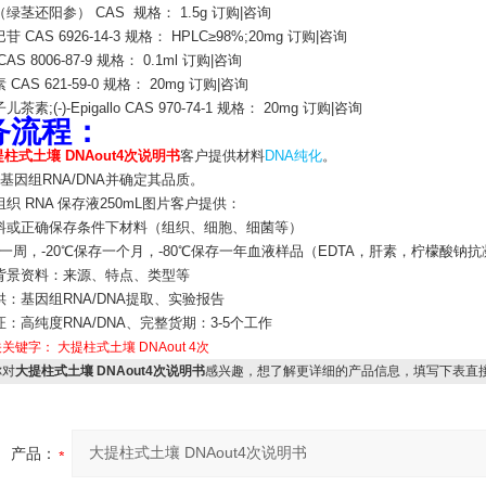
绿茎还阳参） CAS 规格： 1.5g 订购|咨询
 CAS 6926-14-3 规格： HPLC≥98%;20mg 订购|咨询
AS 8006-87-9 规格： 0.1ml 订购|咨询
CAS 621-59-0 规格： 20mg 订购|咨询
茶素;(-)-Epigallo CAS 970-74-1 规格： 20mg 订购|咨询
务流程：
柱式土壤 DNAout4次说明书
客户提供材料
DNA纯化
。
基因组RNA/DNA并确定其品质。
织 RNA 保存液250mL图片客户提供：
料或正确保存条件下材料（组织、细胞、细菌等）
一周，-20℃保存一个月，-80℃保存一年血液样品（EDTA，肝素，柠檬酸钠抗
背景资料：来源、特点、类型等
：基因组RNA/DNA提取、实验报告
：高纯度RNA/DNA、完整货期：3-5个工作
关关键字：
大提柱式土壤
DNAout
4次
对
大提柱式土壤 DNAout4次说明书
感兴趣，想了解更详细的产品信息，填写下表直
产品：