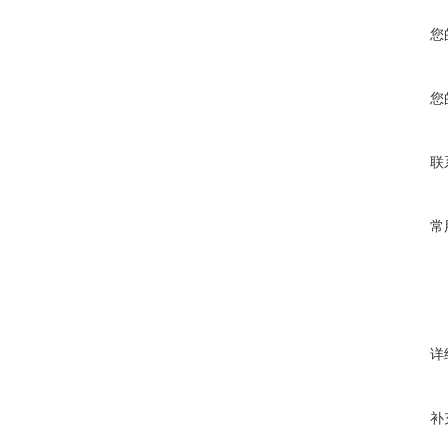
您
您
联
常
详
补