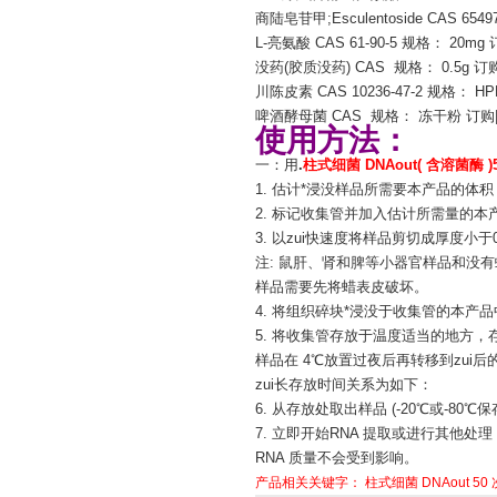
商陆皂苷甲;Esculentoside CAS 654
L-亮氨酸 CAS 61-90-5 规格： 20mg
没药(胶质没药) CAS 规格： 0.5g 订
川陈皮素 CAS 10236-47-2 规格： HP
啤酒酵母菌 CAS 规格： 冻干粉 订购
使用方法：
一：用
.
柱式细菌 DNAout( 含溶菌酶 )
1. 估计*浸没样品所需要本产品的体积
2. 标记收集管并加入估计所需量的本
3. 以zui快速度将样品剪切成厚度小于
注: 鼠肝、肾和脾等小器官样品和没
样品需要先将蜡表皮破坏。
4. 将组织碎块*浸没于收集管的本产
5. 将收集管存放于温度适当的地方，
样品在 4℃放置过夜后再转移到zui
zui长存放时间关系为如下：
6. 从存放处取出样品 (-20℃或-
7. 立即开始RNA 提取或进行其他
RNA 质量不会受到影响。
产品相关关键字：
柱式细菌
DNAout
50 