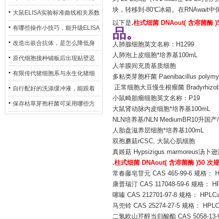
块，转移到-80℃冰箱。在RNAwai
异？
否存在杂菌污染？
大鼠ELISA实验标准曲线相关系数
以下是
.
柱式细菌 DNAout( 含溶菌酶 )
偏低，可从哪些维度开展问题排
有哪些操作小技巧，能升级ELISA
品
。
查？
的LOD与LOQ性能？
改造出嵌合抗体，是怎么降低身
人肺腺细胞英文名称：H1299
人肺泡上皮细胞*培养基100mL
体生成抗鼠抗体（HAMA）的？
原代细胞接种铺板后出现贴壁迟
人羊膜间充质基质细胞
缓、悬浮细胞数量偏多的现象的
有限传代猪细胞系与永生化猪细
多粘类芽胞杆菌 Paenibacillus polymyx
主要诱因
正常细胞大豆慢生根瘤菌 Bradyrhizobiu
胞系，二者在增殖存活周期上有
自行配好的洗涤缓冲液，能跟着
小鼠畸胎瘤细胞英文名称：P19
什么区别？
试剂盒原装干粉放一处储存吗？
保存枯草芽孢杆菌可采用哪些方
大鼠肾动脉内皮细胞*培养基100mL
法？
NLN培养基/NLN MediumBR10升国产
人胎盘滋养层细胞*培养基100mL
双孢蘑菇rCSC, 大鼠心肌细胞
真姬菇 Hypsizigus marmoreus汤卜逊沙
.
柱式细菌 DNAout( 含溶菌酶 )50 次
常春藤皂苷元 CAS 465-99-6 规格： H
康普瑞汀 CAS 117048-59-6 规格： H
噻嗪 CAS 212701-97-8 规格： HPL
马兜铃 CAS 25274-27-5 规格： HPL
二氢欧山芹醇当归酸酯 CAS 5058-13-9