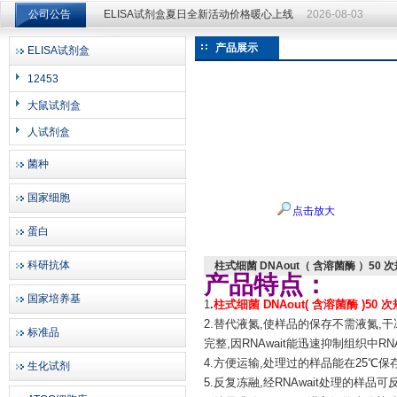
公司公告
ELISA试剂盒夏日全新活动价格暖心上线
2026-08-03
ELISA试剂盒夏日全新活动价格暖心上线
2026-08-03
产品展示
ELISA试剂盒
上海邦景实业有限公司
12453
大鼠试剂盒
人试剂盒
菌种
国家细胞
点击放大
蛋白
科研抗体
柱式细菌 DNAout（ 含溶菌酶 ）50 
产品特点：
国家培养基
1
.
柱式细菌 DNAout( 含溶菌酶 )50 
2.替代液氮,使样品的保存不需液氮,
标准品
完整,因RNAwait能迅速抑制组织中
4.方便运输,处理过的样品能在25℃
生化试剂
5.反复冻融,经RNAwait处理的样