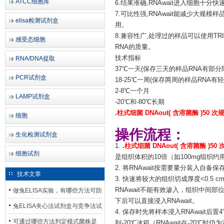
ATCC细胞库
6.结果准确,RNAwait进入细胞十
7.可比性强,RNAwait能减少大
elisa检测试剂盒
用。
8.兼容性广,处理过的样品可以使用TR
感受态细胞
RNA的质量。
技术指标
RNA/DNA提取
37℃一天(保存三天的样品RNA有部分
PCR试剂盒
18-25℃一周(保存两周的样品RNA有
2-8℃一个月
LAMP试剂盒
-20℃和-80℃长期
.
柱式细菌 DNAout( 含溶菌酶 )50 次
细胞
操作流程：
生化检测试剂盒
1.
.
柱式细菌 DNAout( 含溶菌酶 )50
细胞试剂
是组织体积的10倍（如100mg组织约用1m
2. 将RNAwait按需要量分装入自备
技术文章
3. 快速将较大的组织切成厚度<0.5 
RNAwait不能有效渗入，组织中间
做兔ELISA实验，有哪些方法可防
下后可以直接浸入RNAwait。
止平台效应发生？
兔ELISA夹心法试剂盒与竞争法试
4. 保存时先将样本浸入RNAwait
剂盒，适用检测场景存在哪些差
可通过哪些方法判定模式菌株是
到-20℃冰箱（RNAwait在-20℃