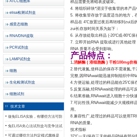
ATCC细胞库
样品需要先将蜡表皮破坏。
4. 将组织碎块*浸没于收集管的本产
elisa检测试剂盒
5. 将收集管存放于温度适当的地方，
样品在 4℃放置过夜后再转移到zui
感受态细胞
zui长存放时间关系为如下：
6. 从存放处取出样品 (-20℃或-
RNA/DNA提取
7. 立即开始RNA 提取或进行其他
PCR试剂盒
RNA 质量不会受到影响。
产品特点：
LAMP试剂盒
1
.
消解酶 ( 溶细胞酶 ) 干粉100mg价
2.替代液氮,使样品的保存不需液氮,
细胞
完整,因RNAwait能迅速抑制组织中
生化检测试剂盒
4.方便运输,处理过的样品能在25℃
5.反复冻融,经RNAwait处理的样
细胞试剂
6.结果准确,RNAwait进入细胞十
7.可比性强,RNAwait能减少大
技术文章
用。
8.兼容性广,处理过的样品可以使用TR
做兔ELISA实验，有哪些方法可防
RNA的质量。
止平台效应发生？
兔ELISA夹心法试剂盒与竞争法试
技术指标
剂盒，适用检测场景存在哪些差
可通过哪些方法判定模式菌株是
37℃一天(保存三天的样品RNA有部分