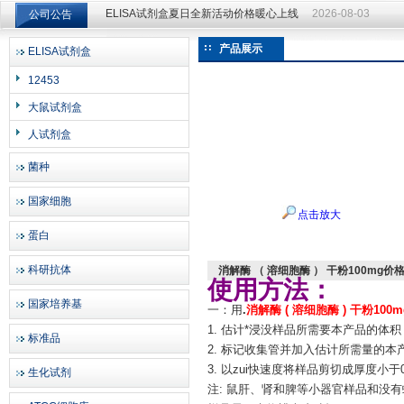
公司公告
ELISA试剂盒夏日全新活动价格暖心上线
2026-08-03
ELISA试剂盒夏日全新活动价格暖心上线
2026-08-03
产品展示
ELISA试剂盒
上海邦景实业有限公司
12453
大鼠试剂盒
人试剂盒
菌种
国家细胞
点击放大
蛋白
科研抗体
消解酶 （ 溶细胞酶 ） 干粉100mg价
使用方法：
国家培养基
一：用
.
消解酶 ( 溶细胞酶 ) 干粉100
1. 估计*浸没样品所需要本产品的体积
标准品
2. 标记收集管并加入估计所需量的本
3. 以zui快速度将样品剪切成厚度小于
生化试剂
注: 鼠肝、肾和脾等小器官样品和没