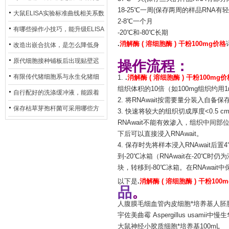
18-25℃一周(保存两周的样品RNA有
异？
否存在杂菌污染？
大鼠ELISA实验标准曲线相关系数
2-8℃一个月
偏低，可从哪些维度开展问题排
有哪些操作小技巧，能升级ELISA
-20℃和-80℃长期
查？
.
消解酶 ( 溶细胞酶 ) 干粉100mg价格
的LOD与LOQ性能？
改造出嵌合抗体，是怎么降低身
体生成抗鼠抗体（HAMA）的？
原代细胞接种铺板后出现贴壁迟
操作流程：
缓、悬浮细胞数量偏多的现象的
有限传代猪细胞系与永生化猪细
1.
.
消解酶 ( 溶细胞酶 ) 干粉100mg价
组织体积的10倍（如100mg组织约用1ml
主要诱因
胞系，二者在增殖存活周期上有
自行配好的洗涤缓冲液，能跟着
2. 将RNAwait按需要量分装入自备
什么区别？
试剂盒原装干粉放一处储存吗？
保存枯草芽孢杆菌可采用哪些方
3. 快速将较大的组织切成厚度<0.5 
RNAwait不能有效渗入，组织中间
法？
下后可以直接浸入RNAwait。
4. 保存时先将样本浸入RNAwait
到-20℃冰箱（RNAwait在-20℃
块，转移到-80℃冰箱。在RNAwai
以下是
.
消解酶 ( 溶细胞酶 ) 干粉100
品
。
人腹膜毛细血管内皮细胞*培养基人胚
宇佐美曲霉 Aspergillus usamii中慢生华
大鼠神经小胶质细胞*培养基100mL