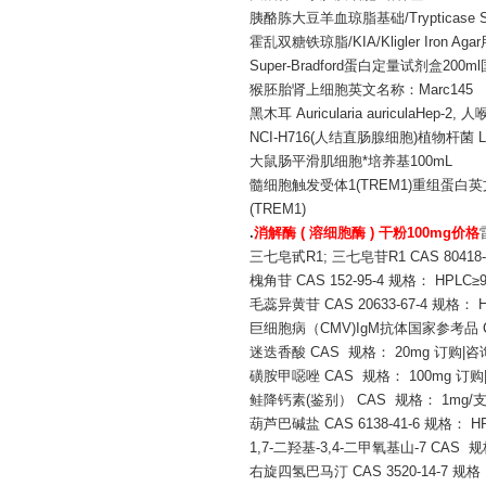
胰酪胨大豆羊血琼脂基础/Trypticase S
霍乱双糖铁琼脂/KIA/Kligler Iro
Super-Bradford蛋白定量试剂盒200m
猴胚胎肾上细胞英文名称：Marc145
黑木耳 Auricularia auriculaHep-2,
NCI-H716(人结直肠腺细胞)植物杆菌 Lactob
大鼠肠平滑肌细胞*培养基100mL
髓细胞触发受体1(TREM1)重组蛋白英文名称：Reco
(TREM1)
.
消解酶 ( 溶细胞酶 ) 干粉100mg价格
三七皂甙R1; 三七皂苷R1 CAS 80418-
槐角苷 CAS 152-95-4 规格： HPLC≥
毛蕊异黄苷 CAS 20633-67-4 规格： H
巨细胞病（CMV)IgM抗体国家参考品 C
迷迭香酸 CAS 规格： 20mg 订购|咨
磺胺甲噁唑 CAS 规格： 100mg 订购
鲑降钙素(鉴别） CAS 规格： 1mg/
葫芦巴碱盐 CAS 6138-41-6 规格： H
1,7-二羟基-3,4-二甲氧基山-7 CAS 规
右旋四氢巴马汀 CAS 3520-14-7 规格