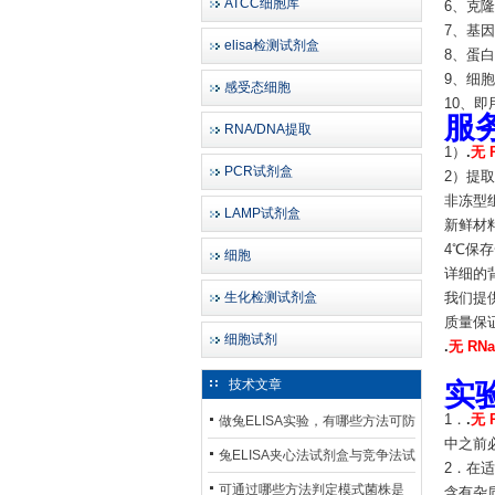
ATCC细胞库
6、克
7、基
elisa检测试剂盒
8、蛋
9、细
感受态细胞
10、
服
RNA/DNA提取
1）
.
无 
PCR试剂盒
2）提取
非冻型组
LAMP试剂盒
新鲜材
4℃保存
细胞
详细的
生化检测试剂盒
我们提供
质量保证
细胞试剂
.
无 RNa
技术文章
实
1．
.
无 
做兔ELISA实验，有哪些方法可防
中之前
止平台效应发生？
兔ELISA夹心法试剂盒与竞争法试
2．在
剂盒，适用检测场景存在哪些差
可通过哪些方法判定模式菌株是
含有杂