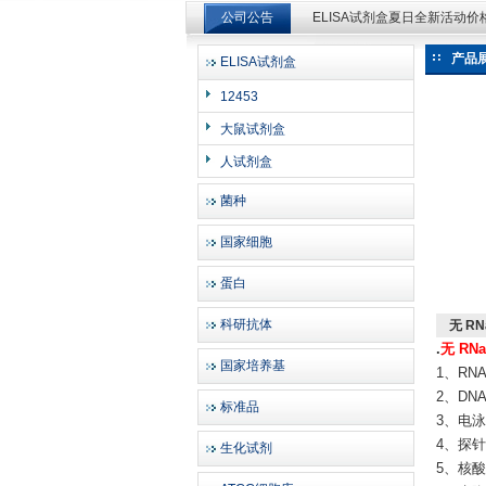
公司公告
ELISA试剂盒夏日全新活动
ELISA试剂盒夏日全新活动
产品
ELISA试剂盒
上海邦景实业有限公司
12453
大鼠试剂盒
人试剂盒
菌种
国家细胞
蛋白
科研抗体
无 RN
.
无 RNa
国家培养基
1、RN
2、DN
标准品
3、电
4、探
生化试剂
5、核