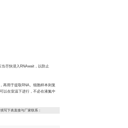
尽快浸入RNAwait，以防止
块，再用于提取RNA。细胞样本则复
浆）可以在室温下进行，不必在液氮中
，填写下表直接与厂家联系：