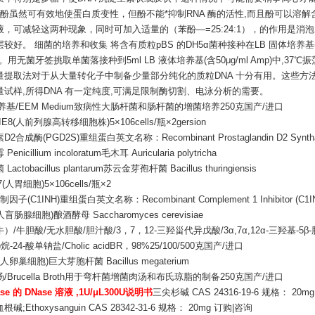
酚虽然可有效地使蛋白质变性，但酚不能*抑制RNA 酶的活性,而且酚可以溶解含p
液，可减轻这两种现象，同时可加入适量的（苯酚—=25:24:1），的作用是
较好。 细菌的培养和收集 将含有质粒pBS 的DH5α菌种接种在LB 固体培养基(含50μg
时。用无菌牙签挑取单菌落接种到5ml LB 液体培养基(含50μg/ml Amp)中,37
量提取法对于从大量转化子中制备少量部分纯化的质粒DNA 十分有用。这些方
量试样,所得DNA 有一定纯度,可满足限制酶切割、电泳分析的需要。
养基/EEM Medium致病性大肠杆菌和肠杆菌的增菌培养250克国产/进口
-IE8(人前列腺高转移细胞株)5×106cells/瓶×2gersion
2合成酶(PGD2S)重组蛋白英文名称：Recombinant Prostaglandin D2 Synthase
nicillium incoloratum毛木耳 Auricularia polytricha
actobacillus plantarum苏云金芽孢杆菌 Bacillus thuringiensis
7(人胃细胞)5×106cells/瓶×2
因子(C1INH)重组蛋白英文名称：Recombinant Complement 1 Inhibitor (C1I
(人盲肠腺细胞)酿酒酵母 Saccharomyces cerevisiae
/牛胆酸/无水胆酸/胆汁酸/3，7，12-三羟甾代异戊酸/3α,7α,12α-三羟基-5β-胆烷酸/(
烷-24-酸单钠盐/Cholic acidBR，98%25/100/500克国产/进口
(人卵巢细胞)巨大芽胞杆菌 Bacillus megaterium
/Brucella Broth用于弯杆菌增菌肉汤和布氏琼脂的制备250克国产/进口
se 的 DNase 溶液 ,1U/μL300U说明书
三尖杉碱 CAS 24316-19-6 规格： 20m
碱;Ethoxysanguin CAS 28342-31-6 规格： 20mg 订购|咨询