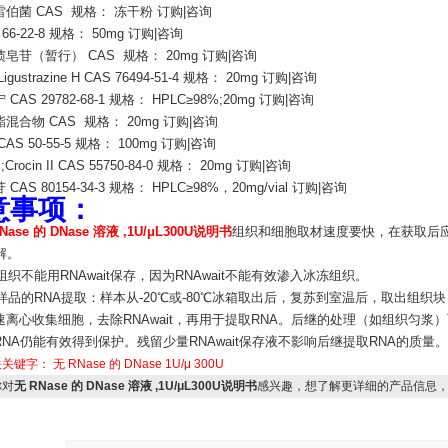
伯菌 CAS 规格： 冻干粉 订购|咨询
 66-22-8 规格： 50mg 订购|咨询
皂苷（暂行） CAS 规格： 20mg 订购|咨询
gustrazine H CAS 76494-51-4 规格： 20mg 订购|咨询
CAS 29782-68-1 规格： HPLC≥98%;20mg 订购|咨询
混合物 CAS 规格： 20mg 订购|咨询
AS 50-55-5 规格： 100mg 订购|咨询
Crocin II CAS 55750-84-0 规格： 20mg 订购|咨询
CAS 80154-34-3 规格： HPLC≥98%，20mg/vial 订购|咨询
意事项：
Nase 的 DNase 溶液 ,1U/μL300U说明书
组织和细胞取材速度要快，在获取后应当
解。
冻组织不能用RNAwait保存，因为RNAwait不能有效渗入冰冻组织。
存样品的RNA提取：样本从-20℃或-80℃冰箱取出后，复苏到室温后，取出组织
速离心收集细胞，去除RNAwait，再用于提取RNA。后继的处理（如组织匀
NA仍能有效得到保护。残留少量RNAwait保存液不影响后继提取RNA的质量。
关关键字：
无 RNase 的 DNase
1U/μ
300U
对
无 RNase 的 DNase 溶液 ,1U/μL300U说明书
感兴趣，想了解更详细的产品信息