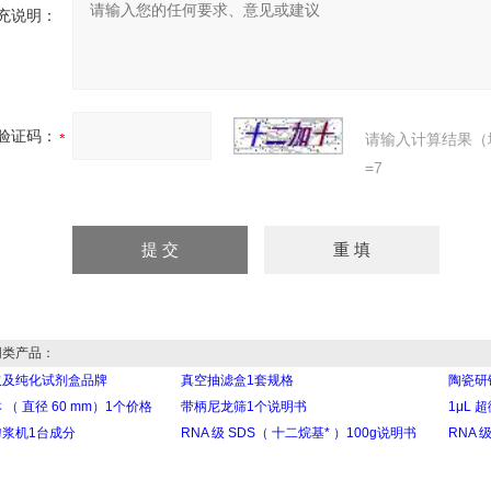
充说明：
验证码：
请输入计算结果（
=7
类产品：
取及纯化试剂盒品牌
真空抽滤盒1套规格
陶瓷研钵
 （ 直径 60 mm）1个价格
带柄尼龙筛1个说明书
1μL
浆机1台成分
RNA 级 SDS（ 十二烷基* ）100g说明书
RNA 