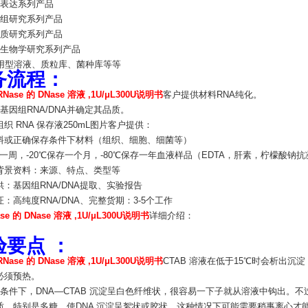
隆表达系列产品
因组研究系列产品
白质研究系列产品
胞生物学研究系列产品
即用型溶液、质粒库、菌种库等等
务流程：
RNase 的 DNase 溶液 ,1U/μL300U说明书
客户提供材料
RNA纯化
。
基因组RNA/DNA并确定其品质。
织 RNA 保存液250mL图片客户提供：
料或正确保存条件下材料（组织、细胞、细菌等）
一周，-20℃保存一个月，-80℃保存一年血液样品（EDTA，肝素，柠檬酸钠抗
背景资料：来源、特点、类型等
：基因组RNA/DNA提取、实验报告
：高纯度RNA/DNA、完整货期：3-5个工作
se 的 DNase 溶液 ,1U/μL300U说明书
详细介绍：
验要点 ：
RNase 的 DNase 溶液 ,1U/μL300U说明书
CTAB 溶液在低于15℃时会析出
必须预热。
适条件下，DNA—CTAB 沉淀呈白色纤维状，很容易一下子就从溶液中钩出。不
质，特别是多糖，使DNA 沉淀呈絮状或胶状，这种情况下可能需要稍事离心才能得到