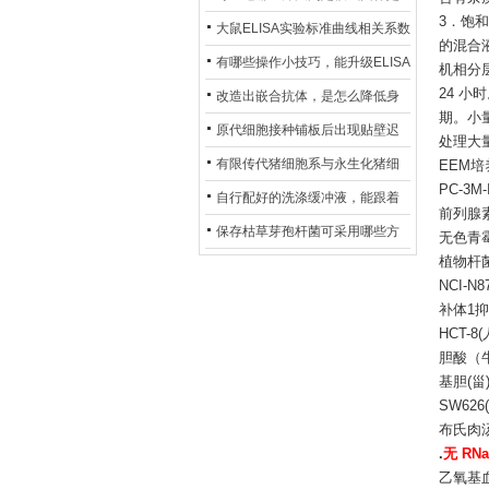
3．饱和
异？
否存在杂菌污染？
大鼠ELISA实验标准曲线相关系数
的混合
偏低，可从哪些维度开展问题排
有哪些操作小技巧，能升级ELISA
机相分层
查？
24 小
的LOD与LOQ性能？
改造出嵌合抗体，是怎么降低身
期。小
体生成抗鼠抗体（HAMA）的？
原代细胞接种铺板后出现贴壁迟
处理大
缓、悬浮细胞数量偏多的现象的
有限传代猪细胞系与永生化猪细
EEM培
PC-3M
主要诱因
胞系，二者在增殖存活周期上有
自行配好的洗涤缓冲液，能跟着
前列腺素D
什么区别？
试剂盒原装干粉放一处储存吗？
保存枯草芽孢杆菌可采用哪些方
无色青霉 Pe
植物杆菌 L
法？
NCI-N8
补体1抑制
HCT-8
胆酸（牛）
基胆(甾)
SW626
布氏肉汤
.
无 RNa
乙氧基血根