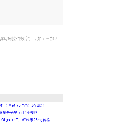
填写阿拉伯数字），如：三加四
 （ 直径 75 mm）1个成分
 超微量分光光度计1个规格
级 Oligo（dT） 纤维素25mg价格