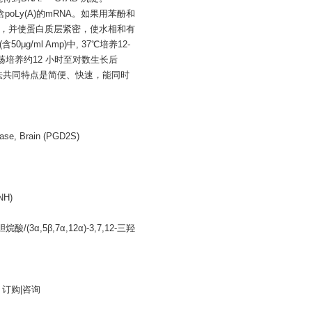
oLy(A)的mRNA。如果用苯酚和
消泡，并使蛋白质层紧密，使水相和有
/ml Amp)中, 37℃培养12-
℃振荡培养约12 小时至对数生长后
法共同特点是简便、快速，能同时
, Brain (PGD2S)
NH)
3α,5β,7α,12α)-3,7,12-三羟
g 订购|咨询