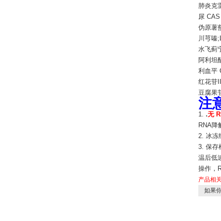
肺炎克雷
尿 CAS
伪原薯蓣
川芎嗪;Li
水飞蓟宁 
阿利坦酯
利血平 C
红花苷II;
豆腐果苷 
注
1.
.
无 R
RNA降
2. 冰
3. 保
温后低
操作，R
产品相
如果你