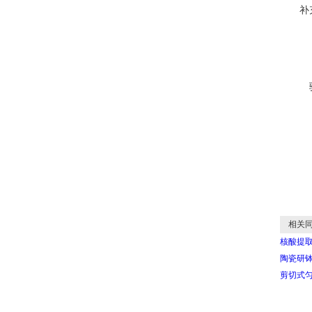
补
相关同
核酸提
陶瓷研钵
剪切式匀