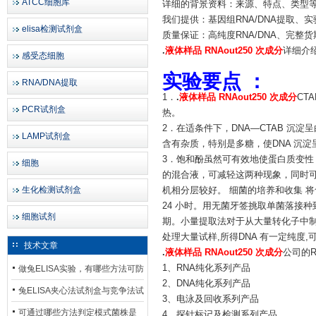
ATCC细胞库
详细的背景资料：来源、特点、类型
我们提供：基因组RNA/DNA提取、
elisa检测试剂盒
质量保证：高纯度RNA/DNA、完整货
.
液体样品 RNAout250 次成分
详细介
感受态细胞
实验要点 ：
RNA/DNA提取
1．
.
液体样品 RNAout250 次成分
CT
PCR试剂盒
热。
2．在适条件下，DNA—CTAB 沉
LAMP试剂盒
含有杂质，特别是多糖，使DNA 沉淀
3．饱和酚虽然可有效地使蛋白质变性，但
细胞
的混合液，可减轻这两种现象，同时可加
生化检测试剂盒
机相分层较好。 细菌的培养和收集 将含有质粒
24 小时。用无菌牙签挑取单菌落接种到5m
细胞试剂
期。小量提取法对于从大量转化子中制
处理大量试样,所得DNA 有一定纯度
技术文章
.
液体样品 RNAout250 次成分
公司的R
1、RNA纯化系列产品
做兔ELISA实验，有哪些方法可防
2、DNA纯化系列产品
止平台效应发生？
兔ELISA夹心法试剂盒与竞争法试
3、电泳及回收系列产品
剂盒，适用检测场景存在哪些差
可通过哪些方法判定模式菌株是
4、探针标记及检测系列产品