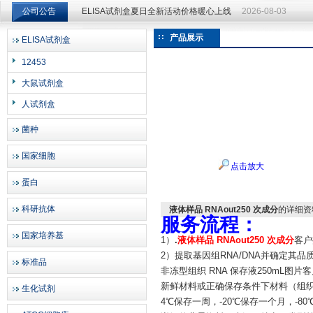
公司公告
ELISA试剂盒夏日全新活动价格暖心上线
2026-08-03
ELISA试剂盒夏日全新活动价格暖心上线
2026-08-03
产品展示
ELISA试剂盒
上海邦景实业有限公司
12453
大鼠试剂盒
人试剂盒
菌种
国家细胞
点击放大
蛋白
科研抗体
液体样品 RNAout250 次成分
的详细资
服务流程：
国家培养基
1）
.
液体样品 RNAout250 次成分
客户
2）提取基因组RNA/DNA并确定其品
标准品
非冻型组织 RNA 保存液250mL图片
新鲜材料或正确保存条件下材料（组
生化试剂
4℃保存一周，-20℃保存一个月，-8