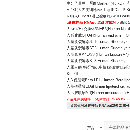
中分子量单一蛋白Marker（45 kD）苜蓿中华根
A-431(人表皮细胞)V5 Tag IP/Co-I
Raji(人Burkitt's淋巴瘤细胞)5×106cells
.
液体样品 RNAout250 次成分
人基膜聚糖
人Na+/H+交换体3NHE3(Human Na+/H+ e
人孤腓肽OFQ/N(Human orphanin FQ/noc
人基质裂解素ST1(Human Stromelysin-1
人基质裂解素ST2(Human Stromelysin-2
人脂氧素A4LXA4(Human Lipoxin A4) E
人基质裂解素ST3(Human Stromelysin-3
人蛋白酶3特异性抗中性粒细胞胞质抗体PR3-ANCA(H
Kit 96T
人β-促脂素Beta-LPH(Human Beta-lipotr
人脂磷壁酸LTA(Human lipoteichoic acid
人乙胺呋酮AD(Human amiodarone) ELI
产品相关关键字：
液体样品
RNAout
250
如果你对
液体样品 RNAout250 次成分
产品：