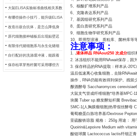
5、核酸扩增系列产品
异？
否存在杂菌污染？
大鼠ELISA实验标准曲线相关系数
6、克隆表达系列产品
偏低，可从哪些维度开展问题排
有哪些操作小技巧，能升级ELISA
7、基因组研究系列产品
查？
8、蛋白质研究系列产品
的LOD与LOQ性能？
改造出嵌合抗体，是怎么降低身
9、细胞生物学研究系列产品
体生成抗鼠抗体（HAMA）的？
原代细胞接种铺板后出现贴壁迟
10、即用型溶液、质粒库、菌种库等
注意事项：
缓、悬浮细胞数量偏多的现象的
有限传代猪细胞系与永生化猪细
1.
.
液体样品 RNAout250 次成分
组织
主要诱因
胞系，二者在增殖存活周期上有
自行配好的洗涤缓冲液，能跟着
2. 冰冻组织不能用RNAwait保存，因
什么区别？
试剂盒原装干粉放一处储存吗？
保存枯草芽孢杆菌可采用哪些方
3. 保存样品的RNA提取：样本从-2
温后低速离心收集细胞，去除RNAwa
法？
操作，RNA仍能有效得到保护。残留少
酿酒酵母 Saccharomyces cerevisi
大鼠支气管成纤维细胞*培养基MPC-1
块菌 Tuber sp.糖发酵短杆菌 Brevibacter
SMC-1(人胸膜瘤细胞)热带假丝酵母 Candid
葡萄糖蛋白胨培养基/Dextrose Pep
亚硫酸铁琼脂 规格： 250g 用途： 用
Quoirin&Lepoivre Medium with vi
酸链球菌 Lactococcus lactis纤细正青霉 E