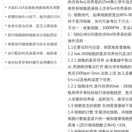
的含有4mL培养基的15ml离心管中混
异？
否存在杂菌污染？
大鼠ELISA实验标准曲线相关系数
将所有细胞悬液移入含有5ml培养基
2）细胞传代：如果细胞密度达80%-
偏低，可从哪些维度开展问题排
有哪些操作小技巧，能升级ELISA
对于悬浮细胞，传代可参考以下方法
查？
的LOD与LOQ性能？
改造出嵌合抗体，是怎么降低身
方法一：收集细胞，
1000RPM，
1：5的比例分到新的含8ml培养基的
体生成抗鼠抗体（HAMA）的？
原代细胞接种铺板后出现贴壁迟
操作流程：
缓、悬浮细胞数量偏多的现象的
有限传代猪细胞系与永生化猪细
1.1主要试剂与仪器：倒置相差显微镜（日本 o
主要诱因
胞系，二者在增殖存活周期上有
自行配好的洗涤缓冲液，能跟着
1.2 hek-293细胞的复苏培养传代及冻
1.2.1 细胞的复苏培养 从液氮罐中
什么区别？
试剂盒原装干粉放一处储存吗？
保存枯草芽孢杆菌可采用哪些方
出,用酒精消毒后打开,吸出溶有细胞的
法？
然后1000rpm 5min,去除上清,加入
5％co2及饱和湿度下培养。
1.2.2 细胞传代 原代培养的hek－2
瓶再用手掌轻轻敲打使细胞脱壁、悬
入倍量的培养基，温和混匀，吸管分
1.3 细胞形态的观察 在倒置显微镜
1.4 细胞的计数 常规消化细胞，待
细胞计数板盖玻片的一侧加微量细胞悬
原液＝(四方格细胞数之和/4) ×104。
1.5 细胞的贴壁率 指数生长期的细胞