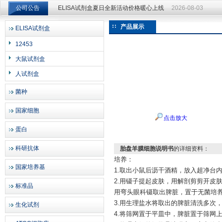
公司公告
ELISA试剂盒夏日全新活动价格暖心上线
2026-08-03
ELISA试剂盒夏日全新活动价格暖心上线
2026-08-03
产品展示
ELISA试剂盒
上海邦景实业有限公司
12453
大鼠试剂盒
人试剂盒
菌种
国家细胞
点击放大
蛋白
科研抗体
胎盘羊膜细胞说明书
的详细资料：
培养：
国家培养基
1.取出小鼠后沥干酒精，放入超净台
2.用镊子提起皮肤，用解剖剪剪开皮
标准品
用弯头眼科镊取出脾脏，置于无菌培
3.用生理盐水将取出的脾脏清洗多次
生化试剂
4.将筛网置于平皿中，脾脏置于筛网