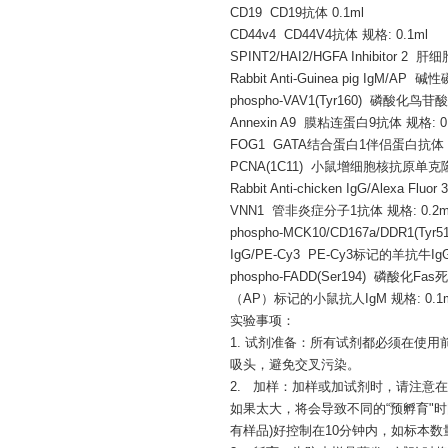
CD19 CD19抗体 0.1ml
CD44v4 CD44V4抗体 规格: 0.1ml
SPINT2/HAI2/HGFA Inhibitor
Rabbit Anti-Guinea pig IgM
phospho-VAV1(Tyr160) 磷酸化鸟
Annexin A9 膜粘连蛋白9抗体 规格: 0.
FOG1 GATA结合蛋白1伴侣蛋白抗体 规格
PCNA(1C11) 小鼠增细胞核抗原单克隆抗
Rabbit Anti-chicken IgG/Alexa Fl
VNN1 管非炎症分子1抗体 规格: 0.2ml
phospho-MCK10/CD167a/DDR1(
IgG/PE-Cy3 PE-Cy3标记的羊抗牛IgG
phospho-FADD(Ser194) 磷酸化F
（AP）标记的小鼠抗人IgM 规格: 0.1m
实验事项：
1. 试剂准备：所有试剂都必须在使
吸头，避免交叉污染。
2. 加样：加样或加试剂时，请注意
如果太大，将会导致不同的“预孵育"
有样品)好控制在10分钟内，如标本