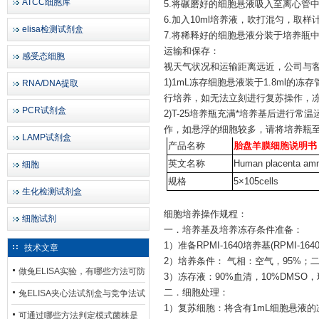
ATCC细胞库
5.将碾磨好的细胞悬液吸入至离心管中，离
6.加入10ml培养液，吹打混匀，取样
elisa检测试剂盒
7.将稀释好的细胞悬液分装于培养瓶
运输和保存：
感受态细胞
视天气状况和运输距离远近，公司与
1)1mL冻存细胞悬液装于1.8ml
RNA/DNA提取
行培养，如无法立刻进行复苏操作，冻
PCR试剂盒
2)T-25培养瓶充满*培养基后进行
作，如悬浮的细胞较多，请将培养瓶
LAMP试剂盒
产品名称
胎盘羊膜细胞说明书
英文名称
Human placenta amn
细胞
规格
5×105cells
生化检测试剂盒
细胞培养操作规程：
细胞试剂
一．培养基及培养冻存条件准备：
1）准备RPMI-1640培养基(RPMI-16
技术文章
2）培养条件： 气相：空气，95%；二
做兔ELISA实验，有哪些方法可防
3）冻存液：90%血清，10%DMS
止平台效应发生？
二．细胞处理：
兔ELISA夹心法试剂盒与竞争法试
1）复苏细胞：将含有1mL细胞悬液
剂盒，适用检测场景存在哪些差
可通过哪些方法判定模式菌株是