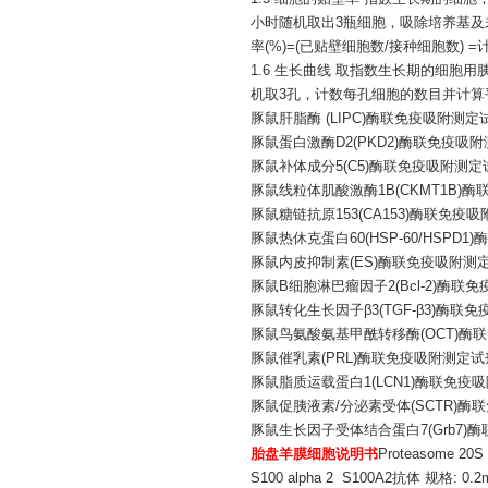
小时随机取出3瓶细胞，吸除培养基
率(%)=(已贴壁细胞数/接种细胞数) 
1.6 生长曲线 取指数生长期的细胞用
机取3孔，计数每孔细胞的数目并计算
豚鼠肝脂酶
(LIPC)酶联免疫吸附测定
豚鼠蛋白激酶
D2(PKD2)酶联免疫吸
豚鼠补体成分
5(C5)酶联免疫吸附测
豚鼠线粒体肌酸激酶
1B(CKMT1B
豚鼠糖链抗原
153(CA153)酶联免
豚鼠热休克蛋白
60(HSP-60/HSP
豚鼠内皮抑制素
(ES)酶联免疫吸附测
豚鼠
B细胞淋巴瘤因子2(Bcl-2)酶联
豚鼠转化生长因子
β3(TGF-β3)酶
豚鼠鸟氨酸氨基甲酰转移酶
(OCT)
豚鼠催乳素
(PRL)酶联免疫吸附测定
豚鼠脂质运载蛋白
1(LCN1)酶联免
豚鼠促胰液素
/分泌素受体(SCTR)
豚鼠生长因子受体结合蛋白
7(Grb7
胎盘羊膜细胞说明书
Proteasome 2
S100 alpha 2 S100A2抗体 规格: 0.2