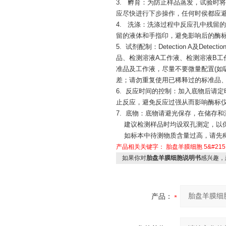
3. 孵育：为防止样品蒸发，试验时
应尽快进行下步操作，任何时侯都应避
4. 洗涤：洗涤过程中反应孔中残留
留的液体和手指印，避免影响后的酶
5. 试剂配制：Detection A及
品、检测溶液A工作液、检测溶液B
准品及工作液，尽量不要微量配置(如吸
差；请勿重复使用已稀释过的标准品、
6. 反应时间的控制：加入底物后请定
止反应，避免反应过强从而影响酶标
7. 底物：底物请避光保存，在储存
建议检测样品时均设双孔测定，以保
如标本中待测物质含量过高，请先稀
产品相关关键字：
胎盘羊膜细胞
5&#215;
如果你对
胎盘羊膜细胞说明书
感兴趣，
产品：