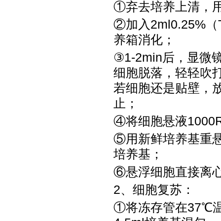
①弃去培养上清，用
②加入2ml0.25
养箱消化；
③1-2min后，
细胞脱落，轻轻吹
若细胞还是贴壁，
止；
④将细胞悬液1000
⑤用新鲜培养基重悬
培养基；
⑥悬浮细胞直接离
2、细胞复苏：
①将冻存管在37℃