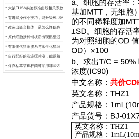
a、细胞的存活率：
异？
否存在杂菌污染？
大鼠ELISA实验标准曲线相关系数
基加MTT，无细胞
偏低，可从哪些维度开展问题排
有哪些操作小技巧，能升级ELISA
的不同稀释度加MT
查？
的LOD与LOQ性能？
改造出嵌合抗体，是怎么降低身
±SD。细胞的存活率
体生成抗鼠抗体（HAMA）的？
原代细胞接种铺板后出现贴壁迟
为对照细胞的OD 
缓、悬浮细胞数量偏多的现象的
有限传代猪细胞系与永生化猪细
OD）×100
主要诱因
胞系，二者在增殖存活周期上有
自行配好的洗涤缓冲液，能跟着
b、求出T/C = 50
什么区别？
试剂盒原装干粉放一处储存吗？
保存枯草芽孢杆菌可采用哪些方
浓度(IC90)
法？
中文名称：
共价
CD
英文名称：
THZ1
产品规格：
1mL(10
产品货号：
BJ-01X
英文名称：THZ1
产品规格：1mL(10mM)