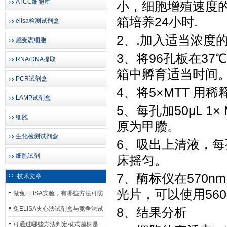
ATCC细胞库
小，细胞增殖速度的
箱培养24小时.
elisa检测试剂盒
2、.加入适当浓度的
感受态细胞
3、将96孔板在37
RNA/DNA提取
箱中孵育适当时间
PCR试剂盒
4、将5×MTT 用稀
LAMP试剂盒
5、每孔加50μL 1
细胞
原为甲臜。
生化检测试剂盒
6、吸出上清液，每孔
细胞试剂
床摇匀。
7、酶标仪在570n
技术文章
光片，可以使用560
做兔ELISA实验，有哪些方法可防
止平台效应发生？
兔ELISA夹心法试剂盒与竞争法试
8、结果分析
剂盒，适用检测场景存在哪些差
可通过哪些方法判定模式菌株是