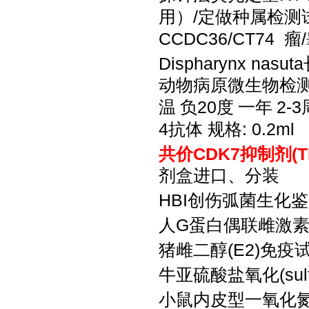
用）
/定做种属检测
CCDC36/CT74 瘤
Dispharynx 
动物病原微生物检
温
负
20度
一年
2-
4抗体 规格: 0.2ml
共价
CDK7抑制剂(T
剂盒进口、分装
HBI创伤弧菌生化鉴
人
G蛋白偶联雌激素
猪雌二醇
(E2)免
牛亚硫酸盐氧化
(s
小鼠内皮型一氧化