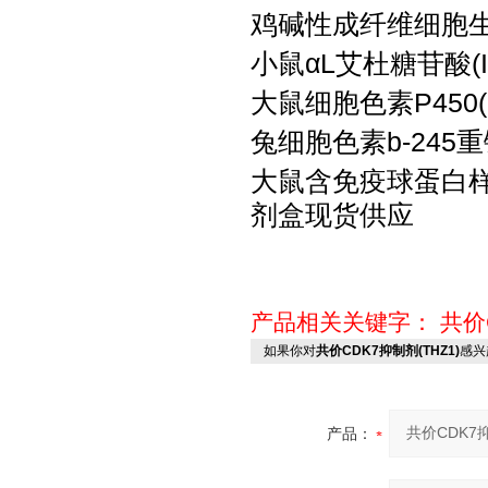
鸡碱性成纤维细胞
小鼠
αL艾杜糖苷酸(
大鼠细胞色素
P45
兔细胞色素
b-24
大鼠含免疫球蛋白
剂盒现货供应
产品相关关键字：
共价
如果你对
共价CDK7抑制剂(THZ1)
感兴
产品：