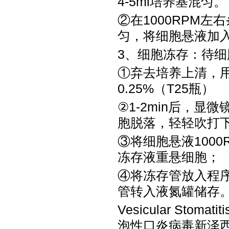
4-5ml培养基混匀。
②在1000RPM左右
匀，将细胞悬液加
3、细胞冻存：待
①弃去培养上清，用
0.25%（T25瓶）
②1-2min后，
胞脱落，轻轻吹打
③将细胞悬液1000
冻存液重悬细胞；
④将冻存管放入程序
管转入液氮罐储存
Vesicular Stomatit
泡性口炎病毒新泽西型