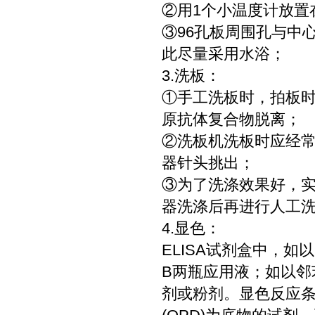
②用1个小温度计放置
③96孔板周围孔与中
此尽量采用水浴；
3.洗板：
①手工洗板时，拍板
原抗体复合物脱离；
②洗板机洗板时应经
器针头挑出；
③为了洗涤效果好，
器洗涤后再进行人工洗
4.显色：
ELISA试剂盒中，如
B两瓶应用液；如以邻
剂或粉剂。显色反应条件