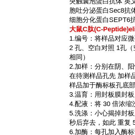
突触囊泡蛋白抗体 英文名称：
胞吐分泌蛋白Sec8抗体 
细胞分化蛋白SEPT6抗体
大鼠C肽(C-Peptide
1.编号：将样品对应
2 孔、空白对照 1
相同）
2.加样：分别在阴、阳
在待测样品孔先 加样品
样品加于酶标板孔底
3.温育：用封板膜封板后
4.配液：将 30 倍浓
5.洗涤：小心揭掉封
秒后弃去，如此 重复 
6.加酶：每孔加入酶标