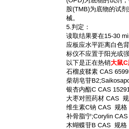
(OPD)为底物的试剂
胺(TMB)为底物的
械。
5.判定：
读取结果要在15-30
应板应水平距离白色背景
标仪不应置于阳光或强光
以下是正在热销
大鼠C肽
石榴皮鞣素 CAS 65995
柴胡皂苷B2;Saikosapo
银杏内酯C CAS 15291
大枣对照药材 CAS 规
维生素C钠 CAS 规格：
补骨脂宁;Corylin CAS
木蝴蝶苷B CAS 规格