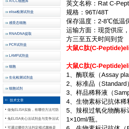
ATCC细胞库
英文名称：Rat C-Peptid
规格：96T/48T
elisa检测试剂盒
保存温度：2-8℃低温
感受态细胞
运输方面：现货供应
RNA/DNA提取
方三至五天时间到货
PCR试剂盒
大鼠C肽(C-Peptide
LAMP试剂盒
大鼠C肽(C-Peptide
细胞
1、酶联板（Assay p
生化检测试剂盒
2、标准品（Standa
细胞试剂
3、样品稀释液（Sample
4、生物素标记抗体稀释液（Bi
技术文章
5、辣根过氧化物酶标记亲和
做兔ELISA实验，有哪些方法可防
1×10ml/瓶。
止平台效应发生？
兔ELISA夹心法试剂盒与竞争法试
6、生物素标记抗体（Bioti
剂盒，适用检测场景存在哪些差
可通过哪些方法判定模式菌株是