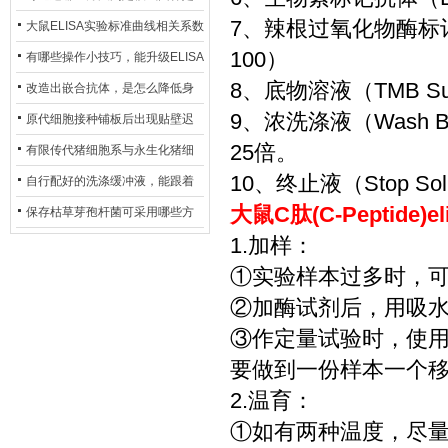
7、辣根过氧化物酶标记亲和
异？
否存在杂菌污染？
大鼠ELISA实验标准曲线相关系数
100）
偏低，可从哪些维度开展问题排
有哪些操作小技巧，能升级ELISA
8、底物溶液（TMB Sub
查？
的LOD与LOQ性能？
改造出嵌合抗体，是怎么降低身
9、浓洗涤液（Wash 
体生成抗鼠抗体（HAMA）的？
原代细胞接种铺板后出现贴壁迟
25倍。
缓、悬浮细胞数量偏多的现象的
有限传代猪细胞系与永生化猪细
10、终止液（Stop Sol
主要诱因
胞系，二者在增殖存活周期上有
自行配好的洗涤缓冲液，能跟着
大鼠C肽(C-Peptide
什么区别？
试剂盒原装干粉放一处储存吗？
保存枯草芽孢杆菌可采用哪些方
1.加样：
法？
①实验样本过多时，
②加酶试剂后，用吸
③作定量试验时，使
要做到一份样本一个
2.温育：
①如有两种温度，尽