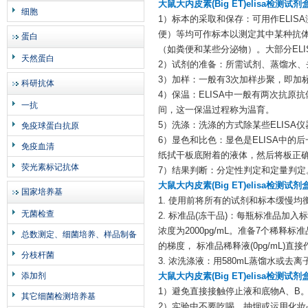
大鼠大内皮素(Big ET)elisa检测试
细胞
1）标本的采取和保存：可用作ELI
便）等均可作标本以测定其中某种抗
蛋白
（如粪便和某些分泌物）。大部分ELI
天然蛋白
2）试剂的准备：所需试剂、蒸馏水、
3）加样：一般有3次加样步聚，即加
科研抗体
4）保温：ELISA中一般有两次抗
一抗
间，这一保温过程称为温育。
5）洗涤：洗涤的方式除某些ELIS
免疫球蛋白抗原
6）显色和比色：显色是ELISA中
免疫血清
纸拭干板底附着的液体，然后将板正
荧光素标记抗体
7）结果判断：分定性判定和定量判定
大鼠大内皮素(Big ET)elisa检测试
国家培养基
1. 使用前将所有的试剂和标本缓慢均衡至
无菌检查
2. 标准品(冻干品)：每瓶标准品加
浓度为2000pg/mL。准备7个稀释
总数测定、细菌培养、样品制备
的梯度， 标准品稀释液(0pg/mL
分枝杆菌
3. 浓洗涤液：用580mL蒸馏水或去离
添加剂
大鼠大内皮素(Big ET)elisa检测试
1）避免直接接触停止液和底物A、B
其它细菌检测培养基
2）实验中不要吃喝、抽烟或运用化妆