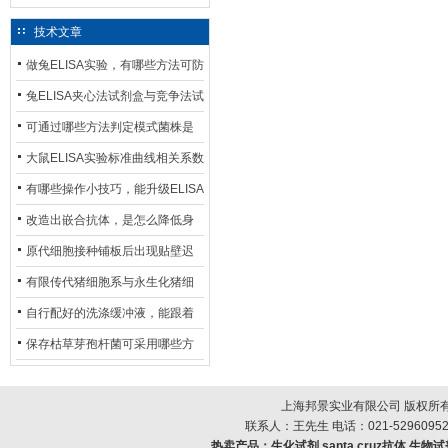
技术文章
做兔ELISA实验，有哪些方法可防
止平台效应发生？
兔ELISA夹心法试剂盒与竞争法试
剂盒，适用检测场景存在哪些差
可通过哪些方法判定模式菌株是
异？
否存在杂菌污染？
大鼠ELISA实验标准曲线相关系数
偏低，可从哪些维度开展问题排
有哪些操作小技巧，能升级ELISA
查？
的LOD与LOQ性能？
改造出嵌合抗体，是怎么降低身
体生成抗鼠抗体（HAMA）的？
原代细胞接种铺板后出现贴壁迟
缓、悬浮细胞数量偏多的现象的
有限传代猪细胞系与永生化猪细
主要诱因
胞系，二者在增殖存活周期上有
自行配好的洗涤缓冲液，能跟着
什么区别？
试剂盒原装干粉放一处储存吗？
保存枯草芽孢杆菌可采用哪些方
法？
上海邦景实业有限公司 版权所有
联系人：王先生 电话：021-52960952
热卖产品：
生化试剂,santa cruz抗体,生物