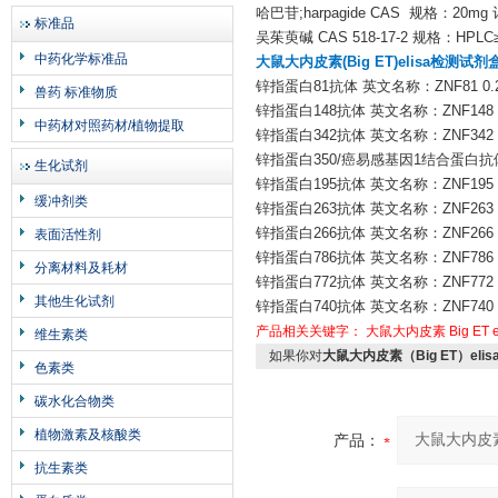
哈巴苷;harpagide CAS 规格：20mg
标准品
吴茱萸碱 CAS 518-17-2 规格：HPLC
中药化学标准品
大鼠大内皮素(Big ET)elisa检测试
锌指蛋白81抗体 英文名称：ZNF81 0.2
兽药 标准物质
锌指蛋白148抗体 英文名称：ZNF148 0
中药材对照药材/植物提取
锌指蛋白342抗体 英文名称：ZNF342 0
锌指蛋白350/癌易感基因1结合蛋白抗体 
生化试剂
锌指蛋白195抗体 英文名称：ZNF195 0
缓冲剂类
锌指蛋白263抗体 英文名称：ZNF263 0
锌指蛋白266抗体 英文名称：ZNF266 0
表面活性剂
锌指蛋白786抗体 英文名称：ZNF786 0
分离材料及耗材
锌指蛋白772抗体 英文名称：ZNF772 0
其他生化试剂
锌指蛋白740抗体 英文名称：ZNF740 0
产品相关关键字：
大鼠大内皮素
Big ET
维生素类
如果你对
大鼠大内皮素（Big ET）el
色素类
碳水化合物类
植物激素及核酸类
产品：
抗生素类