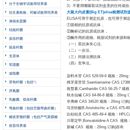
分子生物学试验用培养基
3）不要用嘴吸取试剂盒里的任何成份
大鼠大内皮素(Big ET)elisa检测试
抗生素检验、药敏试验用培养基
ELISA可用于测定抗原，也可用于
淋病奈瑟菌
①固相的抗原或抗体，
结核杆菌
②酶标记的抗原或抗体，
③酶作用的底物。根据试剂的来源和
炭疽杆菌
（一）双抗体夹心法、
鼠疫杆菌
（二）一步法、
支原体
（三）间接法测抗体、
（四）竞争法。
军团菌
放线菌
染料木苷 CAS 529-59-9 规格：20m
芽孢杆菌（包括*）
獐牙菜苦苷;Swertiamarine CAS 173
斑蝥素;Cantharidin CAS 56-25-7
厌氧菌
秋水仙碱 CAS 64-86-8 规格：20mg
乳酸菌、双歧杆菌
辛弗林 CAS 34520 规格：20mg 订购
马兜铃酸B;Aristolochic a CAS 475
弯曲杆菌（包括空肠弯曲杆菌）
比枯枯灵 CAS 485-49-4 规格：HPLC
梭状芽胞杆菌（包括产气荚膜梭
川翠定甲;Bonvalotidine A CAS 规
菌、肉毒梭菌）
疫苗培养基
新碱 CAS 规格：20mg 订购|咨询