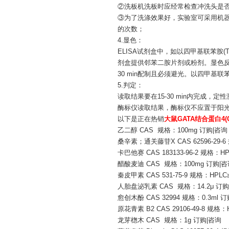
②洗板机洗板时应经常检查冲洗头是
③为了洗涤效果好，实验室可采用机器
的次数；
4.显色：
ELISA试剂盒中，如以四甲基联苯胺(
剂盒提供邻苯二胺片剂或粉剂。显色反应条
30 min配制且必须避光。以四甲基
5.判定：
读取结果要在15-30 min内完成，
酶标仪读取结果，酶标仪不应置于阳光或
以下是正在热销
大鼠GATA结合蛋白4(G
乙二醇 CAS 规格：100mg 订购|咨询
桑辛素；通关藤苷X CAS 62596-29-6
卡巴他赛 CAS 183133-96-2 规格：H
醋酸麦迪 CAS 规格：100mg 订购|
秦皮甲素 CAS 531-75-9 规格：HPLC
人胎盘泌乳素 CAS 规格：14.2μ 订购
愈创木酚 CAS 32994 规格：0.3ml 
原花青素 B2 CAS 29106-49-8 规格：
龙芽楤木 CAS 规格：1g 订购|咨询