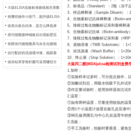
2、标准品（Standard）：2瓶（冻干
异？
否存在杂菌污染？
大鼠ELISA实验标准曲线相关系数
3、样品稀释液（Sample Diluent）：1
偏低，可从哪些维度开展问题排
有哪些操作小技巧，能升级ELISA
4、生物素标记抗体稀释液（Biotin-antibo
查？
的LOD与LOQ性能？
5、辣根过氧化物酶标记亲和素稀释液 （HRP-
改造出嵌合抗体，是怎么降低身
6、生物素标记抗体（Biotin-antibody
体生成抗鼠抗体（HAMA）的？
原代细胞接种铺板后出现贴壁迟
7、辣根过氧化物酶标记亲和素（HRP-avi
缓、悬浮细胞数量偏多的现象的
有限传代猪细胞系与永生化猪细
8、底物溶液（TMB Substrate）：1×
9、浓洗涤液（Wash Buffer）：1
主要诱因
胞系，二者在增殖存活周期上有
自行配好的洗涤缓冲液，能跟着
10、终止液（Stop Solution）：1×1
什么区别？
试剂盒原装干粉放一处储存吗？
保存枯草芽孢杆菌可采用哪些方
大鼠丙二醛(MDA)elisa检测试剂盒费
1.加样：
法？
①实验样本过多时，可分批次操作，
②加酶试剂后，用吸水纸吸干孔外试
③作定量试验时，使用加样器加注试
2.温育：
①如有两种温度，尽量使用较低的温
②用1个小温度计放置在板孔反应液中
③96孔板周围孔与中心孔在温育中的
3.洗板：
①手工洗板时，拍板时要垂直，避免