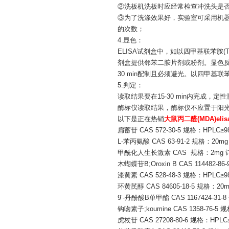
②洗板机洗板时应经常检查冲洗头是
③为了洗涤效果好，实验室可采用机器
的次数；
4.显色：
ELISA试剂盒中，如以四甲基联苯胺(
剂盒提供邻苯二胺片剂或粉剂。显色反应条
30 min配制且必须避光。以四甲基
5.判定：
读取结果要在15-30 min内完成，
酶标仪读取结果，酶标仪不应置于阳光或
以下是正在热销
大鼠丙二醛(MDA)el
扁蓄苷 CAS 572-30-5 规格：HPLC≥
L-苯丙氨酸 CAS 63-91-2 规格：20m
甲酰化人生长激素 CAS 规格：2mg 
木蝴蝶苷B;Oroxin B CAS 114482-8
漆黄素 CAS 528-48-3 规格：HPLC≥
环黄芪醇 CAS 84605-18-5 规格：20
9’-丹酚酸B单甲酯 CAS 1167424-31-
钩吻素子;koumine CAS 1358-76-5
虎杖苷 CAS 27208-80-6 规格：HPLC