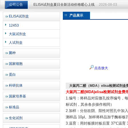
公司公告
ELISA试剂盒夏日全新活动价格暖心上线
2026-08-03
ELISA试剂盒夏日全新活动价格暖心上线
2026-08-03
产品展示
ELISA试剂盒
上海邦景实业有限公司
12453
大鼠试剂盒
人试剂盒
菌种
国家细胞
点击放大
蛋白
科研抗体
大鼠丙二醛（MDA）elisa检测试剂盒
大鼠丙二醛(MDA)elisa检测试剂盒费
国家培养基
1.编号：将样品对应微孔按序编号，每
标试剂，其余各步操作相同）
标准品
2.加样：分别在阴、阳性对照孔中加入阴
测样品 10μl。加样将样品加于酶标
生化试剂
3.温育：用封板膜封板后置 37℃温育 