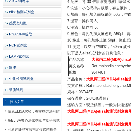
ATCC细胞库
4.配液：将 30 倍浓缩洗涤液用蒸馏水
5.洗涤：小心揭掉封板膜，弃去液体，
elisa检测试剂盒
6.加酶：每孔加入酶标试剂 50μl，
7.温育：操作同 3。
感受态细胞
8.洗涤：操作同 5。
9.显色：每孔先加入显色剂 A50μl，再
RNA/DNA提取
10.终止：每孔加终止液 50μl，终
PCR试剂盒
11.测定：以空白空调零，450nm 
以下是
人elisa试剂盒
的订购信息：
LAMP试剂盒
产品名称
大鼠丙二醛(MDA)eli
英文名称
Rat malondialchehych
细胞
规格
96T/48T
生化检测试剂盒
产品名称：
大鼠丙二醛(MDA)elisa
英文名称：Rat malondialchehyche,MD
细胞试剂
规格：96T/48T
保存温度：2-8℃低温保存
技术文章
运输方面：现货供应，一般为快递运
做兔ELISA实验，有哪些方法可防
大鼠丙二醛(MDA)elisa检测试剂盒费
止平台效应发生？
兔ELISA夹心法试剂盒与竞争法试
大鼠丙二醛(MDA)elisa检测试剂盒费
剂盒，适用检测场景存在哪些差
可通过哪些方法判定模式菌株是
1、酶联板（Assay plate ）：一块