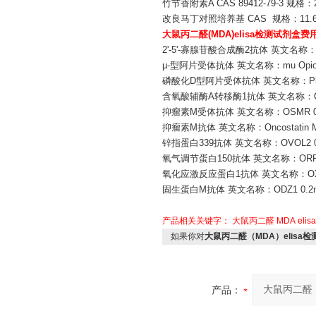
竹节香附素A CAS 89412-79-3 规格
改良马丁对照培养基 CAS 规格：11.6g
大鼠丙二醛(MDA)elisa检测试剂盒费
2'-5'-寡腺苷酸合成酶2抗体 英文名称：OA
µ-型阿片受体抗体 英文名称：mu Opioid r
磷酸化D型阿片受体抗体 英文名称：Phospho-de
含氧酸辅酶A转移酶1抗体 英文名称：OXC
抑瘤素M受体抗体 英文名称：OSMR 0.
抑瘤素M抗体 英文名称：Oncostatin M 
锌指蛋白339抗体 英文名称：OVOL2 0
氧气调节蛋白150抗体 英文名称：ORP15
氧化应激反应蛋白1抗体 英文名称：OXSR
固生蛋白M抗体 英文名称：ODZ1 0.2
产品相关关键字：
大鼠丙二醛
MDA
eli
如果你对
大鼠丙二醛（MDA）elisa
产品：