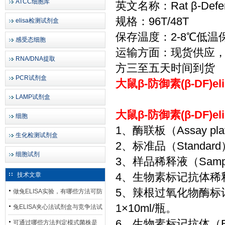
ATCC细胞库
英文名称：Rat β-Defensi
规格：96T/48T
elisa检测试剂盒
保存温度：2-8℃低温
感受态细胞
运输方面：现货供应
RNA/DNA提取
方三至五天时间到货
PCR试剂盒
大鼠β-防御素(β-DF)
LAMP试剂盒
大鼠β-防御素(β-DF)
细胞
1、酶联板（Assay p
生化检测试剂盒
2、标准品（Standa
细胞试剂
3、样品稀释液（Sample
4、生物素标记抗体稀释液（Bi
技术文章
5、辣根过氧化物酶标记亲和
做兔ELISA实验，有哪些方法可防
1×10ml/瓶。
止平台效应发生？
兔ELISA夹心法试剂盒与竞争法试
6、生物素标记抗体（Bioti
剂盒，适用检测场景存在哪些差
可通过哪些方法判定模式菌株是