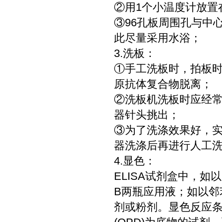
②用1个小温度计放置
③96孔板周围孔与中
此尽量采用水浴；
3.洗板：
①手工洗板时，拍板
原抗体复合物脱离；
②洗板机洗板时应经
器针头挑出；
③为了洗涤效果好，
器洗涤后再进行人工洗
4.显色：
ELISA试剂盒中，如
B两瓶应用液；如以邻
剂或粉剂。显色反应条件