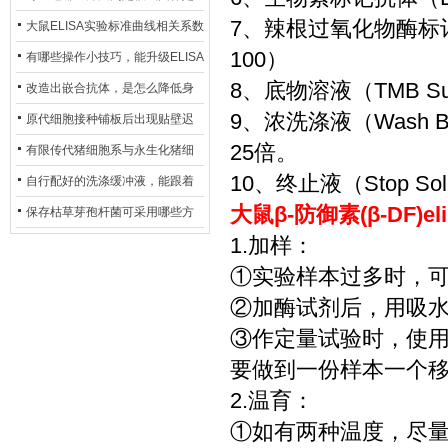
7、辣根过氧化物酶标记亲和
异？
否存在杂菌污染？
大鼠ELISA实验标准曲线相关系数
100）
偏低，可从哪些维度开展问题排
有哪些操作小技巧，能升级ELISA
8、底物溶液（TMB Sub
查？
的LOD与LOQ性能？
改造出嵌合抗体，是怎么降低身
9、浓洗涤液（Wash 
体生成抗鼠抗体（HAMA）的？
原代细胞接种铺板后出现贴壁迟
25倍。
缓、悬浮细胞数量偏多的现象的
有限传代猪细胞系与永生化猪细
10、终止液（Stop Sol
主要诱因
胞系，二者在增殖存活周期上有
自行配好的洗涤缓冲液，能跟着
大鼠β-防御素(β-DF)
什么区别？
试剂盒原装干粉放一处储存吗？
保存枯草芽孢杆菌可采用哪些方
1.加样：
法？
①实验样本过多时，
②加酶试剂后，用吸
③作定量试验时，使
要做到一份样本一个
2.温育：
①如有两种温度，尽