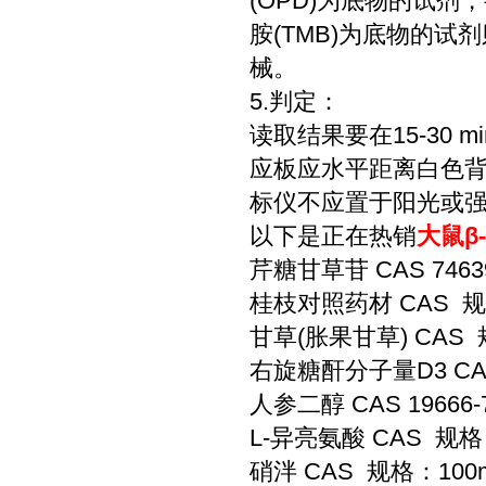
(OPD)为底物的试剂
胺(TMB)为底物的
械。
5.判定：
读取结果要在15-30
应板应水平距离白色背景
标仪不应置于阳光或强光
以下是正在热销
大鼠β-
芹糖甘草苷 CAS 7463
桂枝对照药材 CAS 规
甘草(胀果甘草) CAS 
右旋糖酐分子量D3 CAS
人参二醇 CAS 19666
L-异亮氨酸 CAS 规格
硝泮 CAS 规格：100