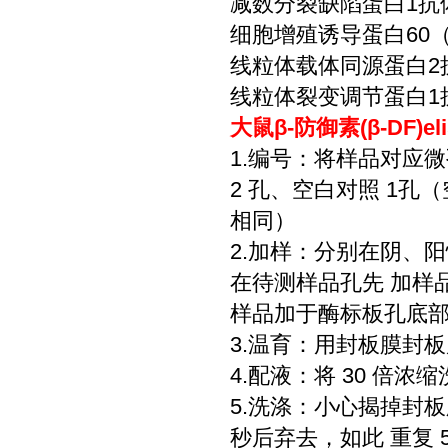
减数分裂缺陷蛋白1抗体 英
细胞增殖诱导蛋白60（早
线粒体载体同源蛋白2抗体
线粒体裂变调节蛋白1抗体
大鼠β-防御素(β-DF)
1.编号：将样品对应
2 孔、空白对照 1
相同）
2.加样：分别在阴、阳
在待测样品孔先 加样品
样品加于酶标板孔底
3.温育：用封板膜封板后
4.配液：将 30 倍浓
5.洗涤：小心揭掉封
秒后弃去，如此 重复 