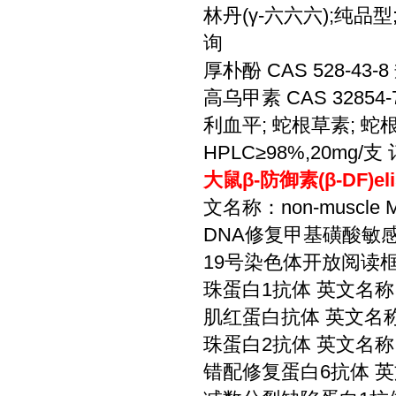
林丹(γ-六六六);纯品型;
询
厚朴酚 CAS 528-43-
高乌甲素 CAS 32854
利血平; 蛇根草素; 蛇根碱
HPLC≥98%,20mg/支
大鼠β-防御素(β-DF)
文名称：non-muscle Myo
DNA修复甲基磺酸敏感性
19号染色体开放阅读框28
珠蛋白1抗体 英文名称：Ma
肌红蛋白抗体 英文名称：My
珠蛋白2抗体 英文名称：Ma
错配修复蛋白6抗体 英文