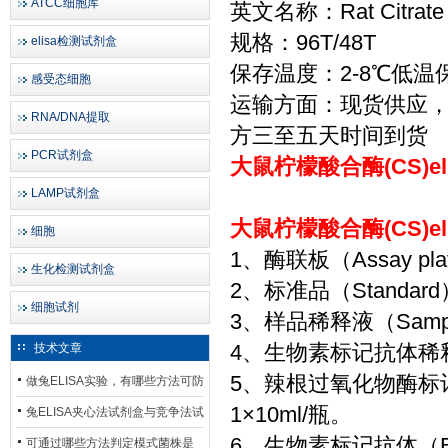
ATCC细胞库
英文名称：Rat Citrate s
规格：96T/48T
elisa检测试剂盒
保存温度：2-8℃低温
感受态细胞
运输方面：现货供应
RNA/DNA提取
方三至五天时间到货
PCR试剂盒
大鼠柠檬酸合酶(CS)e
LAMP试剂盒
大鼠柠檬酸合酶(CS)e
细胞
1、酶联板（Assay p
生化检测试剂盒
2、标准品（Standa
细胞试剂
3、样品稀释液（Sample
4、生物素标记抗体稀释液（Bi
技术文章
5、辣根过氧化物酶标记亲和
做兔ELISA实验，有哪些方法可防
1×10ml/瓶。
止平台效应发生？
兔ELISA夹心法试剂盒与竞争法试
6、生物素标记抗体（Bioti
剂盒，适用检测场景存在哪些差
可通过哪些方法判定模式菌株是