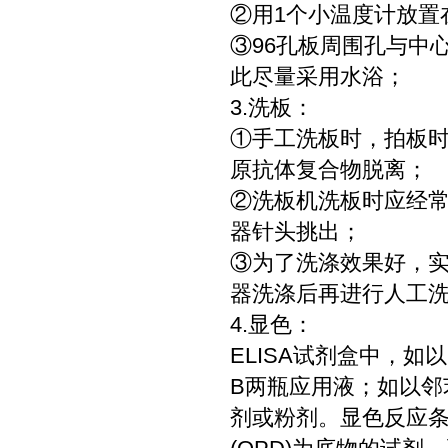
②用1个小温度计放置
③96孔板周围孔与中
此尽量采用水浴；
3.洗板：
①手工洗板时，拍板
原抗体复合物脱离；
②洗板机洗板时应经
器针头挑出；
③为了洗涤效果好，
器洗涤后再进行人工洗
4.显色：
ELISA试剂盒中，如
B两瓶应用液；如以邻
剂或粉剂。显色反应条件