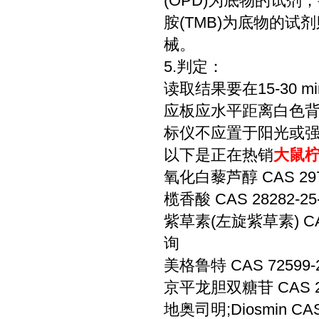
(OPD)为底物的试剂
胺(TMB)为底物的
械。
5.判定：
读取结果要在15-30
应板应水平距离白色背景
标仪不应置于阳光或强光
以下是正在热销
大鼠柠
氧化白藜芦醇 CAS 297
榄香酸 CAS 28282-2
紫草素(左旋紫草素) CAS
询
美格鲁特 CAS 72599-
京平龙胆双糖苷 CAS 29
地奥司明;Diosmin CA