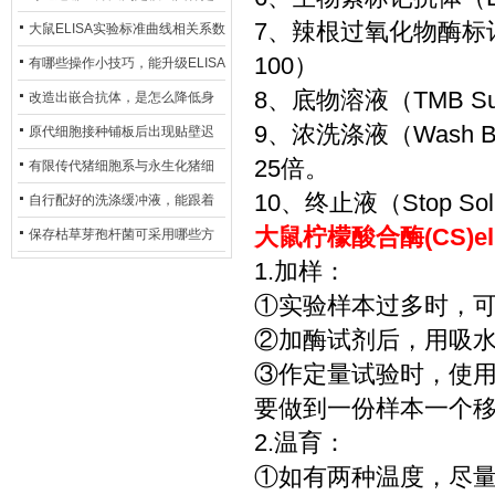
7、辣根过氧化物酶标记亲和
异？
否存在杂菌污染？
大鼠ELISA实验标准曲线相关系数
100）
偏低，可从哪些维度开展问题排
有哪些操作小技巧，能升级ELISA
8、底物溶液（TMB Sub
查？
的LOD与LOQ性能？
改造出嵌合抗体，是怎么降低身
9、浓洗涤液（Wash 
体生成抗鼠抗体（HAMA）的？
原代细胞接种铺板后出现贴壁迟
25倍。
缓、悬浮细胞数量偏多的现象的
有限传代猪细胞系与永生化猪细
10、终止液（Stop Sol
主要诱因
胞系，二者在增殖存活周期上有
自行配好的洗涤缓冲液，能跟着
大鼠柠檬酸合酶(CS)e
什么区别？
试剂盒原装干粉放一处储存吗？
保存枯草芽孢杆菌可采用哪些方
1.加样：
法？
①实验样本过多时，
②加酶试剂后，用吸
③作定量试验时，使
要做到一份样本一个
2.温育：
①如有两种温度，尽