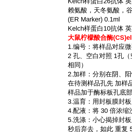
Kelch样蛋白26抗体 英
赖氨酸，天冬氨酸，谷
(ER Marker) 0.1ml
Kelch样蛋白10抗体 英
大鼠柠檬酸合酶(CS)e
1.编号：将样品对应
2 孔、空白对照 1
相同）
2.加样：分别在阴、阳
在待测样品孔先 加样品
样品加于酶标板孔底
3.温育：用封板膜封板后
4.配液：将 30 倍浓
5.洗涤：小心揭掉封
秒后弃去，如此 重复 