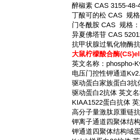
醉椒素 CAS 3155-48
丁酸可的松 CAS 规格
门冬酰胺 CAS 规格：
异夏佛塔苷 CAS 5201
抗甲状腺过氧化物酶抗体 
大鼠柠檬酸合酶(CS)e
英文名称：phospho-Kv2.
电压门控性钾通道Kv2.2
驱动蛋白家族蛋白3抗体 英
驱动蛋白2抗体 英文名称：
KIAA1522蛋白抗体 英文
高分子量激肽原重链抗体 英
钾离子通道四聚体结构域蛋
钾通道四聚体结构域蛋白1