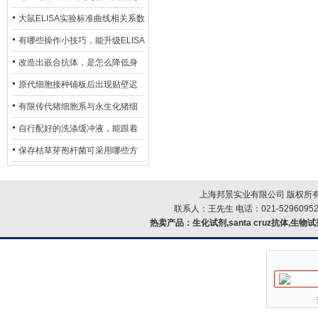
异？
否存在杂菌污染？
大鼠ELISA实验标准曲线相关系数
偏低，可从哪些维度开展问题排
有哪些操作小技巧，能升级ELISA
查？
的LOD与LOQ性能？
改造出嵌合抗体，是怎么降低身
体生成抗鼠抗体（HAMA）的？
原代细胞接种铺板后出现贴壁迟
缓、悬浮细胞数量偏多的现象的
有限传代猪细胞系与永生化猪细
主要诱因
胞系，二者在增殖存活周期上有
自行配好的洗涤缓冲液，能跟着
什么区别？
试剂盒原装干粉放一处储存吗？
保存枯草芽孢杆菌可采用哪些方
法？
上海邦景实业有限公司 版权所有
联系人：王先生 电话：021-52960952
热卖产品：
生化试剂,santa cruz抗体,生物