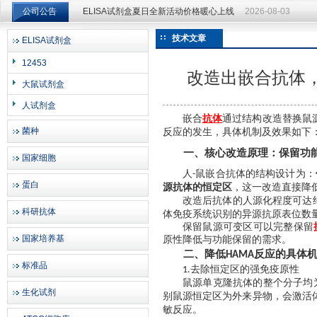
公司公告
ELISA试剂盒夏日全新活动价格暖心上线
2026-08-03
ELISA试剂盒夏日全新活动价格暖心上线
2026-08-03
技术文章
ELISA试剂盒
上海邦景实业有限公司
12453
改造出嵌合抗体
大鼠试剂盒
人试剂盒
嵌合
抗体
通过
‌结构改造替换
菌种
反应的发生，具体机制及效果如下
一、核心改造原理：保留功
国家细胞
人
鼠嵌合抗体的结构设计为：
-
蛋白
源抗体的恒定区
‌，这一改造直接
改造后抗体的人源化程度可达
科研抗体
体免疫系统识别的异源抗原表位数
保留鼠源可变区可以完整保留
国家培养基
原性降低与功能保留的需求。
二、降低
反应的具体
HAMA
标准品
去除恒定区的强免疫原性
1.
鼠源单克隆抗体的整个分子均
生化试剂
别鼠源恒定区为外来异物，会激活
敏反应‌。