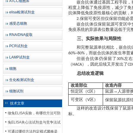
ATCC细胞库
嵌合抗体通过基因工程手段，将
程度上降低了免疫原性，减少了免
elisa检测试剂盒
抗体降低免疫原性最核心的贡献，
保留可变区但仅保留功能必
2.
感受态细胞
嵌合抗体仅保留鼠源可变区中
免疫系统的异源表位数量远低于完
RNA/DNA提取
三、实际效果与局限性
PCR试剂盒
和完整鼠源单抗相比，嵌合抗
，而嵌合抗体的发生率普
60%~80%
LAMP试剂盒
但嵌合抗体仍保留了
左右
30%
（
），因此后续又开发出了
HACA
CD
细胞
总结改造逻辑
生化检测试剂盒
改造部位
改造内容
细胞试剂
恒定区（
区）
鼠源
→人源替
C
可变区（
区）
V
保留鼠源抗原
技术文章
这样的改造设计既保留了鼠源
做兔ELISA实验，有哪些方法可防
标。
止平台效应发生？
兔ELISA夹心法试剂盒与竞争法试
剂盒，适用检测场景存在哪些差
可通过哪些方法判定模式菌株是