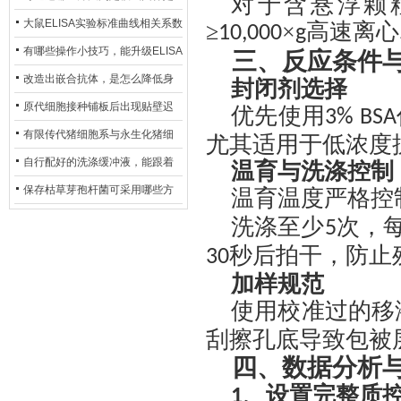
对于含悬浮颗
异？
否存在杂菌污染？
大鼠ELISA实验标准曲线相关系数
≥
×
高速离心
10,000
g
偏低，可从哪些维度开展问题排
有哪些操作小技巧，能升级ELISA
三、反应条件
查？
的LOD与LOQ性能？
改造出嵌合抗体，是怎么降低身
封闭剂选择
体生成抗鼠抗体（HAMA）的？
原代细胞接种铺板后出现贴壁迟
优先使用
3% BSA
缓、悬浮细胞数量偏多的现象的
有限传代猪细胞系与永生化猪细
尤其适用于低浓度
主要诱因
胞系，二者在增殖存活周期上有
自行配好的洗涤缓冲液，能跟着
温育与洗涤控制
什么区别？
试剂盒原装干粉放一处储存吗？
保存枯草芽孢杆菌可采用哪些方
温育温度严格控
法？
洗涤至少
次‌，
5
秒后拍干，防止
30
加样规范
使用校准过的移
刮擦孔底导致包被
四、数据分析
、
设置完整质
1