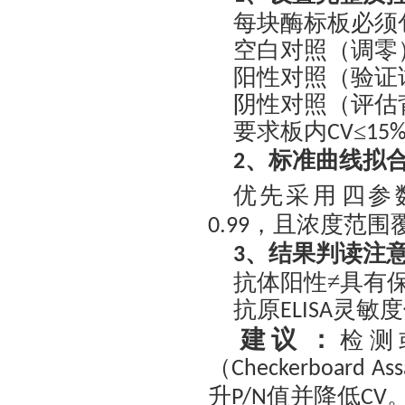
每块酶标板必须
空白对照（调零
阳性对照（验证
阴性对照（评估
要求板内
≤
CV
15
、
标准曲线拟
2
优先采用
‌四参
，且浓度范围
0.99
、
结果判读注
3
抗体阳性
≠具有
抗原
灵敏度
ELISA
‌建议‌：
检测
（
Checkerboard Ass
升
值并降低
P/N
CV