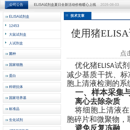
公司公告
ELISA试剂盒夏日全新活动价格暖心上线
2026-08-03
ELISA试剂盒夏日全新活动价格暖心上线
2026-08-03
技术文章
ELISA试剂盒
上海邦景实业有限公司
12453
使用猪ELI
大鼠试剂盒
人试剂盒
点击
菌种
优化猪
试剂
ELISA
国家细胞
减少基质干扰、标
蛋白
胞上清液检测的系
科研抗体
一、样本采集
国家培养基
离心去除杂质
将细胞上清液在
标准品
胞碎片和微聚物，
生化试剂
避免反复冻融