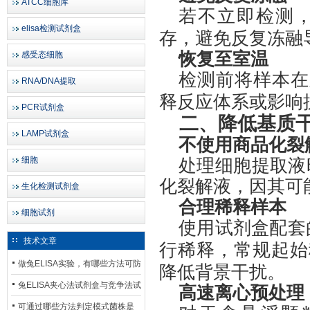
ATCC细胞库
若不立即检测
elisa检测试剂盒
存‌，避免反复冻
恢复至室温
感受态细胞
检测前将样本在
RNA/DNA提取
释反应体系或影响
PCR试剂盒
二、降低基质
LAMP试剂盒
不使用商品化裂
细胞
处理细胞提取液
化裂解液，因其可
生化检测试剂盒
合理稀释样本
细胞试剂
使用试剂盒配套
技术文章
行稀释，常规起始
做兔ELISA实验，有哪些方法可防
降低背景干扰。
止平台效应发生？
兔ELISA夹心法试剂盒与竞争法试
高速离心预处理
剂盒，适用检测场景存在哪些差
可通过哪些方法判定模式菌株是