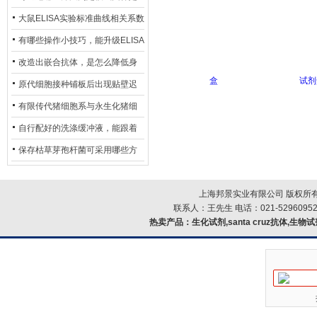
异？
否存在杂菌污染？
大鼠ELISA实验标准曲线相关系数
偏低，可从哪些维度开展问题排
有哪些操作小技巧，能升级ELISA
查？
的LOD与LOQ性能？
改造出嵌合抗体，是怎么降低身
体生成抗鼠抗体（HAMA）的？
原代细胞接种铺板后出现贴壁迟
缓、悬浮细胞数量偏多的现象的
有限传代猪细胞系与永生化猪细
主要诱因
胞系，二者在增殖存活周期上有
自行配好的洗涤缓冲液，能跟着
什么区别？
试剂盒原装干粉放一处储存吗？
保存枯草芽孢杆菌可采用哪些方
法？
上海邦景实业有限公司 版权所有
联系人：王先生 电话：021-52960952
热卖产品：
生化试剂,santa cruz抗体,生物