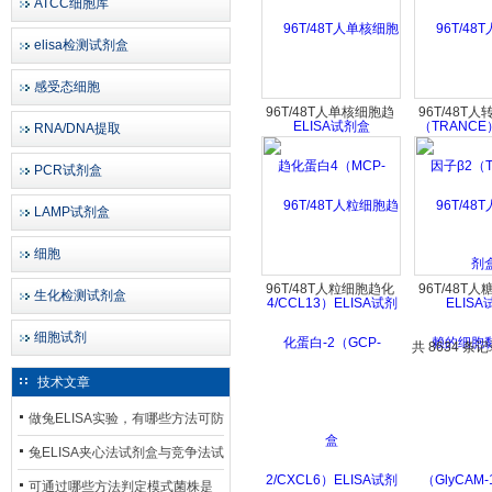
ATCC细胞库
剂
elisa检测试剂盒
感受态细胞
96T/48T人单核细胞趋
96T/48T
RNA/DNA提取
化蛋白4（MCP-
子β2（TGFβ
4/CCL13）ELISA试剂
试剂
PCR试剂盒
盒
LAMP试剂盒
细胞
96T/48T人粒细胞趋化
96T/48T
生化检测试剂盒
蛋白-2（GCP-
的细胞黏
细胞试剂
2/CXCL6）ELISA试剂
（GlyCAM-
共 8634 条记
盒
试剂
技术文章
做兔ELISA实验，有哪些方法可防
止平台效应发生？
兔ELISA夹心法试剂盒与竞争法试
剂盒，适用检测场景存在哪些差
可通过哪些方法判定模式菌株是